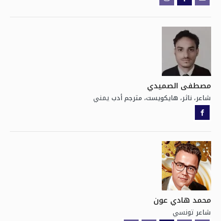
مصطفى الصميدي
يمني
شاعر، ناثر، هايكويست، مترجم أدب
محمد هادي عون
تونسي
شاعر