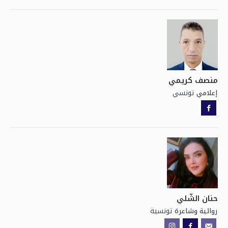
منصف كريمي
تونسي
إعلامي
حنان الشّلي
تونسية
روائية وشاعرة