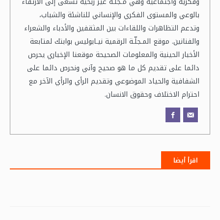
وفكرية واجتماعية وهي مـجلّـة غير ربحية تسعى إلى الارتقاء
بالوعي والمستوى الفكري والإنساني للناشئة والشباب،
وتدعم التظاهرات واللقاءات بين المثقفين والأدباء والشعراء
والفنانين. موقع المـجلّـة الرقمية نيـابوليس بوابتك لمتابعة
الأخبار الحينية والمعلومات الصحيحة موقعنا الإخباري يحرص
دائما على تقديم كل ما هو صحيح وآني ونحرص دائما على
الشفافية والحياد الموضوعي وتقديم الرأي والرأي الآخر مع
احترام الاختلاف وحقوق الانسان.
اقرأ أيضا