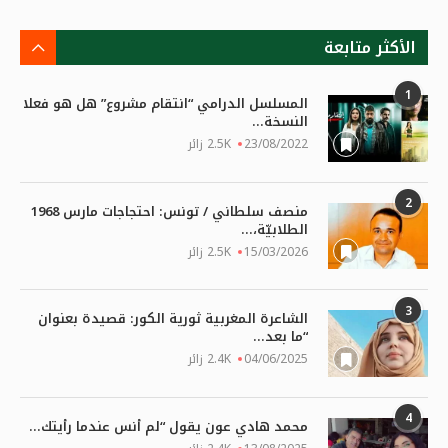
الأكثر متابعة
1
المسلسل الدرامي “انتقام مشروع” هل هو فعلا
النسخة...
23/08/2022
2.5K زائر
2
منصف سلطاني / تونس: احتجاجات مارس 1968
الطلابيّة،...
15/03/2026
2.5K زائر
3
الشاعرة المغربية ثورية الكور: قصيدة بعنوان
“ما بعد...
04/06/2025
2.4K زائر
4
محمد هادي عون يقول “لم أنس عندما رأيتك...