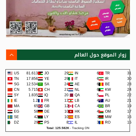
زوار الموقع حول العالم
US
81.613K
JO
292
IN
65
TR
31
TN
17.856K
YE
290
IT
62
IR
30
SG
12.534K
SA
241
AE
62
BE
28
CN
5.715K
CH
219
NL
60
KW
24
SY
1.835K
IQ
200
QA
57
PL
22
IE
1.2K
FR
138
LB
48
AU
21
MA
659
GB
129
CA
45
BR
19
EG
581
DE
108
HK
42
OM
17
SE
422
LY
105
ES
38
MW
16
DZ
294
PS
80
IL
36
RO
15
Total: 125.582K
-
Tracking ON