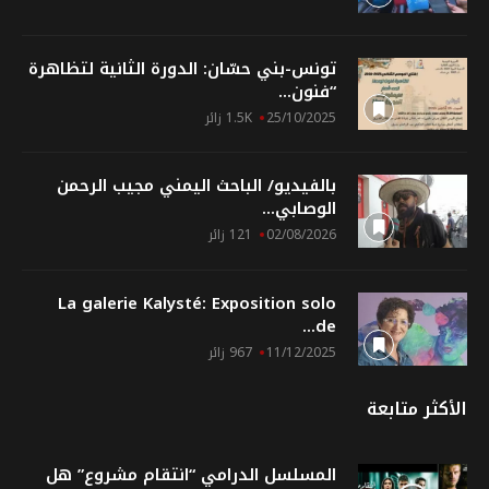
تونس-بني حسّان: الدورة الثانية لتظاهرة
“فنون...
25/10/2025
1.5K زائر
بالفيديو/ الباحث اليمني مجيب الرحمن
الوصابي...
02/08/2026
121 زائر
La galerie Kalysté: Exposition solo
de...
11/12/2025
967 زائر
الأكثر متابعة
المسلسل الدرامي “انتقام مشروع” هل