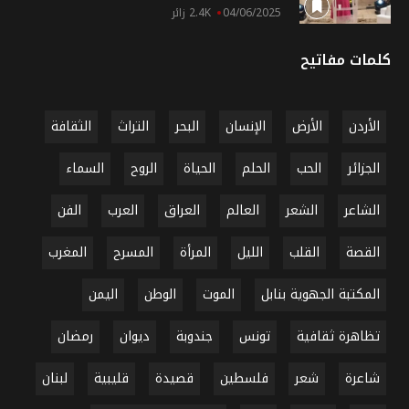
04/06/2025
2.4K زائر
كلمات مفاتيح
الأردن
الأرض
الإنسان
البحر
التراث
الثقافة
الجزائر
الحب
الحلم
الحياة
الروح
السماء
الشاعر
الشعر
العالم
العراق
العرب
الفن
القصة
القلب
الليل
المرأة
المسرح
المغرب
المكتبة الجهوية بنابل
الموت
الوطن
اليمن
تظاهرة ثقافية
تونس
جندوبة
ديوان
رمضان
شاعرة
شعر
فلسطين
قصيدة
قليبية
لبنان