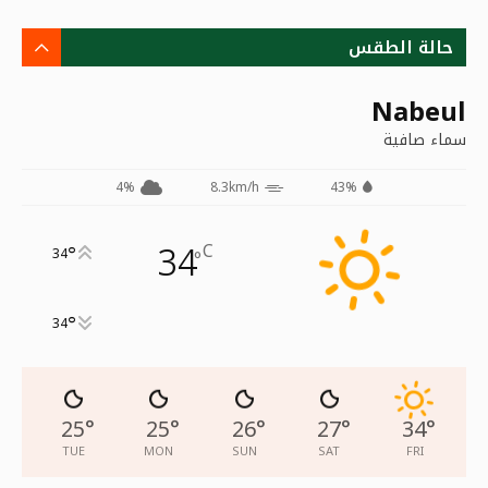
حالة الطقس
Nabeul
سماء صافية
4%
8.3km/h
43%
34
C
°
34
°
°
34
25
°
25
°
26
°
27
°
34
°
TUE
MON
SUN
SAT
FRI