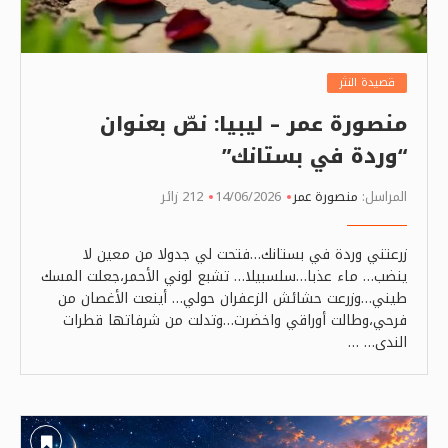
قصيدة النثر
منصورة عمر – ليبيا: نصّ بعنوان
“وردة في بستانك”
المراسل:
منصورة عمر
14/06/2026
212 زائر
زرعتني وردة في بستانك…فتحت لي جدولا من معين لا
ينضب… ماء عذبا…سلسبيلا… تشبع لوني الأحمر،جعلت المسك
طيني…وزرعت حشائش الزعفران حولي… أينعت الأغصان من
فرحي،وطالت أوراقي واخضرت…وتدلت من شرفاتها قطرات
الندى… …