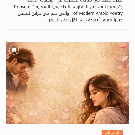
صدرت حديثاً في مبادرة مشتركة بين “برشلونة الأدبية”
و”جامعة المبدعين المغاربة، الأنطولوجيا الشعرية “Treasures
of Modern Arabic Poetry”، والتي تقع في جزأين لتشكل
جسراً معرفياً يهدف إلى نقل نبض الشعر …
الشعر الحر