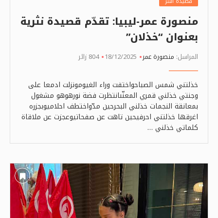
قصيدة النثر
منصورة عمر-ليبيا: تقدّم قصيدة نثرية
بعنوان “خذلان”
المراسل:
منصورة عمر
18/12/2025
804 زائر
خذلتني شمس الصباحواختفت وراء الغيومونزلت ادمعا على
وجنتي خذلني قمري المعنّىانتظرت فضة نورهوهو مشغول
بمعانقة النجمات خذلني البحرحين مدّواختطف احلاميوبجزره
اغرقها خذلتني احرفيحين تاهت عن صفحاتيوعجزت عن ملاقاة
كلماتي خذلني …