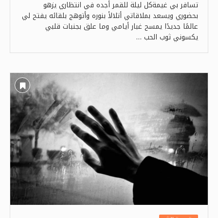
تسافر بي غيمةكل ليلة للقمر أجده في انتظاري يزهو
بحضوري ويسعد بملاقاتي أتلالأ بنوره وأتوهج بلقائه يفتح لي
عالمًا جديدًا يمسح غبار أيامي وما علق بجنبات قلبي
يكسوني ثوب الحب …