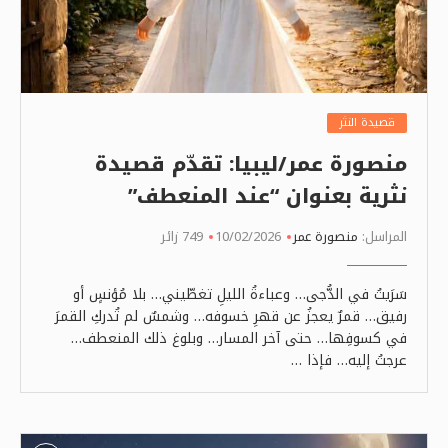
قصيدة النثر
منصورة عمر/ليبيا: تقدّم قصيدة
نثرية بعنوان “عند المنعطف”
المراسل:
منصورة عمر
10/02/2026
749 زائر
سَرَيتُ في الدُّجى… وعباءةُ الليلِ تغطّيني… بلا مُؤنسٍ أو
رفيق… قمرٌ يعجزُ عن قهرِ خسوفه… وشمسٌ لم تُدركِ القمرَ
في كسوفِها… حتى آخر المسار… وبلوغ ذلك المنعطف…
عرجتُ إليه… فإذا …