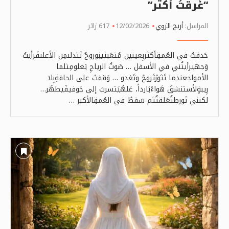
“غَرقتُ أكثر”
المراسل:
أريج الزوي
12/02/2026
617 زائر
حَدقتُ في العُمقِأكثربِعينين مُتعَبتينِوروحٌ تَتدلىمِن الأعلىفَرأيتُ
وَجهيرأيتُني في الأسفل … صَوتُ الرياحِ يَعلومِثلما
الأمواجعندما تَثورُتَروحُ وتَغدو … وَقفتُ على الحافةِبِلا
رِيبةٍلأستنشقَ هَواءًبَارداً، عَلهُيَتسربَ إلى جَوفيفَيطهُر…
لكنني تَورطتُعَلقتُثم سَقطُ في العُمقِالأكبر …