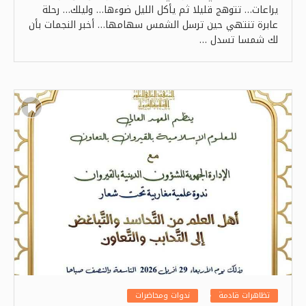
يراعات… تتوهج قليلا ثم يأكل الليل ضوءها… وليلك… رحلة
عابرة تنتهي حين ترسل الشمس سهامها… أخبر النجمات بأن
لك شمسا تسدل …
تظاهرات قادمة
ندوات ومحاضرات