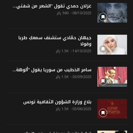
غزلان حمدي تقول “الشعر من شفتي...
08/10/2025
940 زائر
جيهان حمّادي ستشنف سمعكِ طربا
وقولا
14/10/2025
1.5K زائر
سامر الخطيب من سوريا يقول “أُلوهة...
03/09/2025
1.5K زائر
بلاغ وزارة الشؤون الثقافية تونس
03/06/2025
1.5K زائر