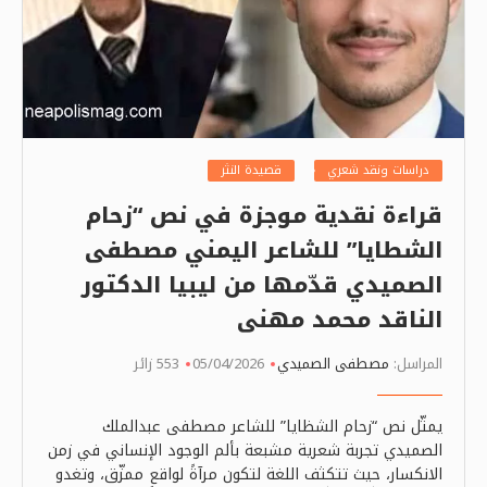
دراسات ونقد شعري
قصيدة النثر
قراءة نقدية موجزة في نص “زحام
الشطايا” للشاعر اليمني مصطفى
الصميدي قدّمها من ليبيا الدكتور
الناقد محمد مهنى
المراسل:
مصطفى الصميدي
05/04/2026
553 زائر
يمثّل نص “زحام الشظايا” للشاعر مصطفى عبدالملك
الصميدي تجربة شعرية مشبعة بألم الوجود الإنساني في زمن
الانكسار، حيث تتكثف اللغة لتكون مرآةً لواقعٍ ممزّق، وتغدو