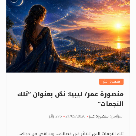
قصيدة النثر
منصورة عمر/ ليبيا: نصّ بعنوان “تلك
النجمات”
المراسل:
منصورة عمر
21/05/2026
276 زائر
تلك النجمات التي تتناثر في فضائك… وتتراقص من حولك…