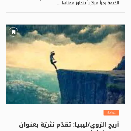
الخيمة رمزاً مركزياً يتجاوز معناها …
خواطر
أريج الزوي/ليبيا: تقدّم نثريّة بعنوان