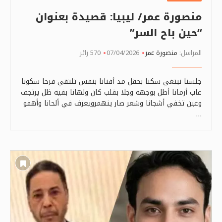
منصورة عمر/ ليبيا: قصيدة بعنوان
“حين باح السر”
المراسل:
منصورة عمر
07/04/2026
570 زائر
جلسنا نبتغي سكنا بحقل مد أفنانا بنفس تلتقي فرحا سكونا
غاب أزمانا أطل بوجهه وجلا بقلب كان ولهانا بفيه ظل يرتجف
وعين تخفي أشجانا وشعر صار ينهمرويعزف في ألحانا وأهفو
…