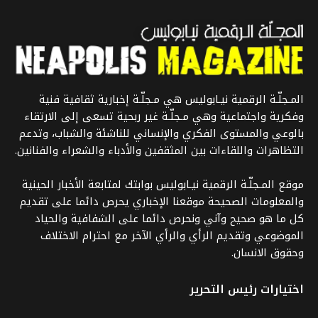
المـجلّـة الرقمية نيـابوليس هي مـجلّـة إخبارية ثقافية فنية
وفكرية واجتماعية وهي مـجلّـة غير ربحية تسعى إلى الارتقاء
بالوعي والمستوى الفكري والإنساني للناشئة والشباب، وتدعم
التظاهرات واللقاءات بين المثقفين والأدباء والشعراء والفنانين.
موقع المـجلّـة الرقمية نيـابوليس بوابتك لمتابعة الأخبار الحينية
والمعلومات الصحيحة موقعنا الإخباري يحرص دائما على تقديم
كل ما هو صحيح وآني ونحرص دائما على الشفافية والحياد
الموضوعي وتقديم الرأي والرأي الآخر مع احترام الاختلاف
وحقوق الانسان.
اختيارات رئيس التحرير