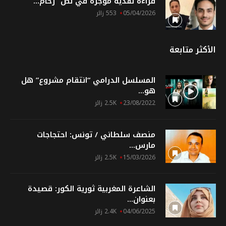
قراءة نقدية موجزة في نص “زحام...
05/04/2026
553 زائر
الأكثر متابعة
المسلسل الدرامي “انتقام مشروع” هل
هو...
23/08/2022
2.5K زائر
منصف سلطاني / تونس: احتجاجات
مارس...
15/03/2026
2.5K زائر
الشاعرة المغربية ثورية الكور: قصيدة
بعنوان...
04/06/2025
2.4K زائر