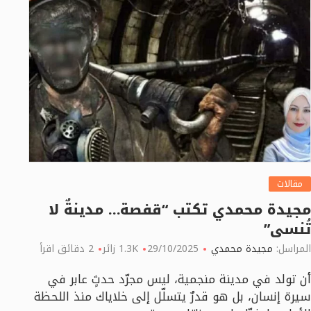
مقالات
مجيدة محمدي تكتب “قفصة… مدينةٌ لا
تُنسى”
المراسل:
مجيدة محمدي
29/10/2025
1.3K زائر
2 دقائق اقرأ
أن تولد في مدينة منجمية، ليس مجرّد حدثٍ عابر في
سيرة إنسان، بل هو قدرٌ يتسلّل إلى خلاياك منذ اللحظة