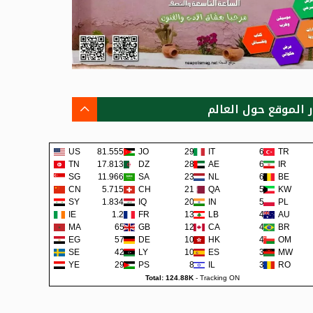
ر الموقع حول العالم
US
81.555K
JO
290
IT
62
TR
TN
17.813K
DZ
288
AE
62
IR
SG
11.966K
SA
235
NL
60
BE
CN
5.715K
CH
219
QA
57
KW
SY
1.834K
IQ
200
IN
57
PL
IE
1.2K
FR
137
LB
48
AU
MA
658
GB
126
CA
45
BR
EG
579
DE
107
HK
42
OM
SE
422
LY
105
ES
38
MW
YE
290
PS
80
IL
36
RO
Total: 124.88K
-
Tracking ON