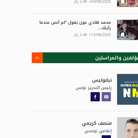
04/06/2025
2.4K زائر
محمد هادي عون يقول “لم أنس عندما
رأيتك...
13/08/2025
2.4K زائر
ؤلفين والمراسلين
نيابوليس
تونس
رئيس التحرير
منصف كريمي
تونسي
إعلامي