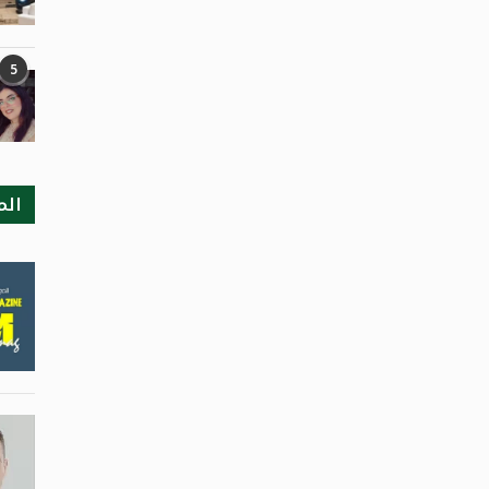
5
الم