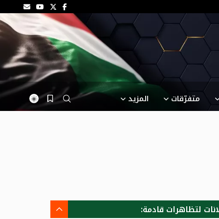
متفرّقات
المزيد
انات لتظاهرات قادمة: