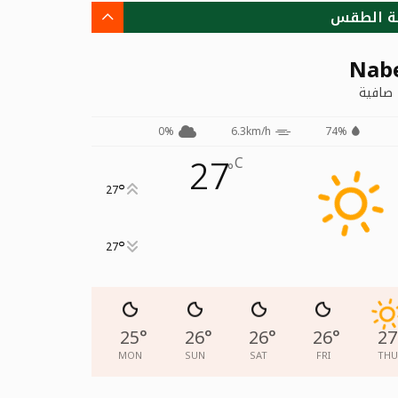
ة الطقس
Nab
صافية
0%
6.3km/h
74%
27
C
°
°
27
°
27
25
°
26
°
26
°
26
°
27
MON
SUN
SAT
FRI
THU