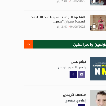
13/08/2025
2.4K زائر
الشاعرة التونسية سونيا عبد اللطيف:
قصيدة بعنوان “سفر...
04/06/2025
2.4K زائر
ؤلفين والمراسلين
نيابوليس
تونس
رئيس التحرير
منصف كريمي
تونسي
إعلامي