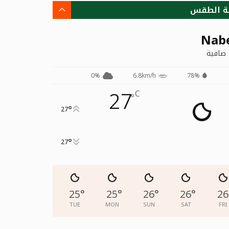
ة الطقس
Nab
صافية
0%
6.8km/h
78%
27
C
°
°
27
°
27
25
°
25
°
26
°
26
°
26
TUE
MON
SUN
SAT
FRI