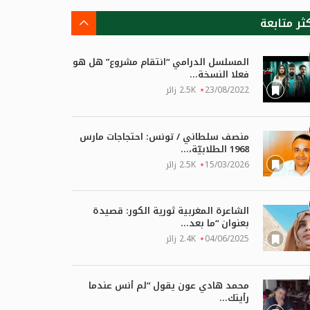
كثر متابعة
المسلسل الدرامي “انتقام مشروع” هل هو
فعلا النسخة...
23/08/2022
2.5K زائر
منصف سلطاني / تونس: احتجاجات مارس
1968 الطلابيّة،...
15/03/2026
2.5K زائر
الشاعرة المغربية ثورية الكور: قصيدة
بعنوان “ما بعد...
04/06/2025
2.4K زائر
محمد هادي عون يقول “لم أنس عندما
رأيتك...