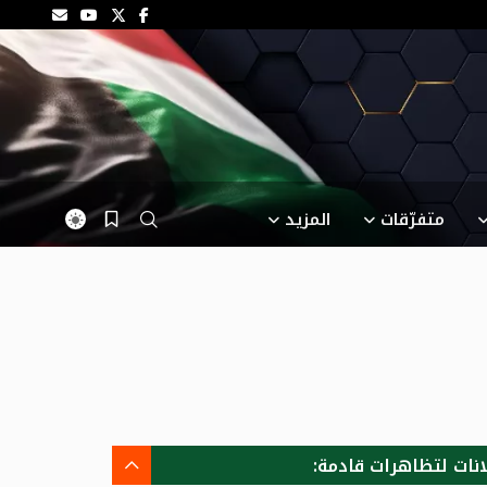
متفرّقات
المزيد
انات لتظاهرات قادمة: