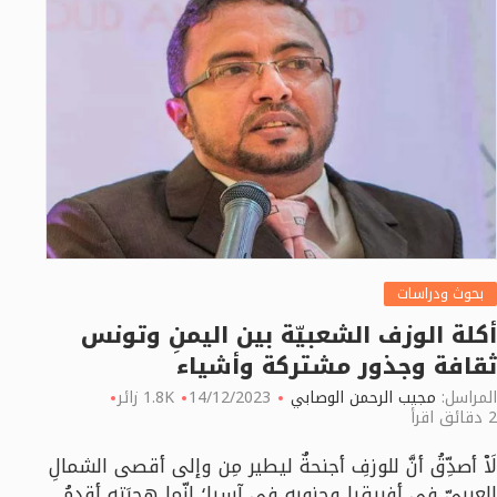
بحوث ودراسات
أكلة الوزف الشعبيّة بين اليمنِ وتونس
ثقافة وجذور مشتركة وأشياء
المراسل:
مجيب الرحمن الوصابي
14/12/2023
1.8K زائر
2 دقائق اقرأ
لَاْ أصدِّقُ أنَّ للوزفِ أجنحةٌ ليطير مِن وإلى أقصى الشمالِ
العربيّ في أفريقيا وجنوبه في آسيا؛ إنّما هجرَته أقدمُ