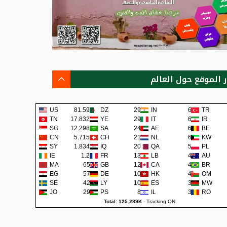
ر الموقع حول العالم
US
81.59K
DZ
291
IN
63
TR
TN
17.832K
YE
290
IT
62
IR
SG
12.298K
SA
241
AE
62
BE
CN
5.715K
CH
219
NL
60
KW
SY
1.834K
IQ
200
QA
57
PL
IE
1.2K
FR
138
LB
48
AU
MA
659
GB
129
CA
45
BR
EG
579
DE
108
HK
42
OM
SE
422
LY
105
ES
38
MW
JO
292
PS
80
IL
36
RO
Total: 125.289K
-
Tracking ON