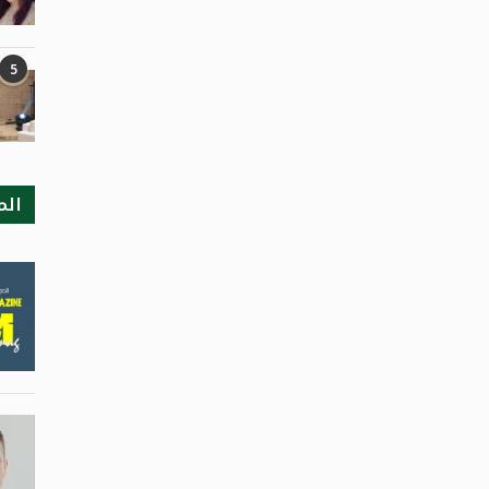
5
الم