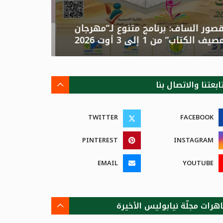
قصور الساف: برنامج متنوع لـ”مهرجان
تونس: الد
مصيف الكتاب” من 1 إلى 3 أوت 2026
الصيفية بالزهور”م
ابعتنا والاتصال بنا
TWITTER
FACEBOOK
PINTEREST
INSTAGRAM
EMAIL
YOUTUBE
هرات مجلّة نيابوليس الأخيرة