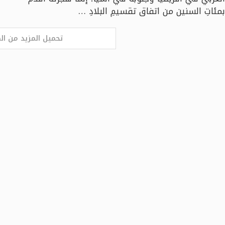
بمئاتِ السنين من اتفاق تقسيمِ البلادِ …
تحميل المزيد من ال