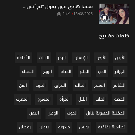
محمد هادي عون يقول “لم أنس...
13/08/2025
2.4K زائر
كلمات مفاتيح
الأردن
الأرض
الإنسان
البحر
التراث
الثقافة
الجزائر
الحب
الحلم
الحياة
الروح
السماء
الشاعر
الشعر
العالم
العراق
العرب
الفن
القصة
القلب
الليل
المرأة
المسرح
المغرب
المكتبة الجهوية بنابل
الموت
الوطن
اليمن
تظاهرة ثقافية
تونس
جندوبة
ديوان
رمضان