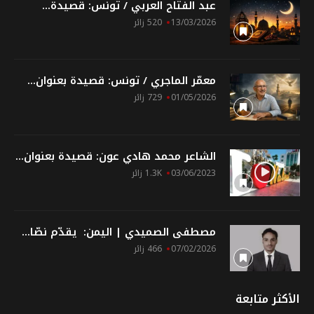
عبد الفتاح العربي / تونس: قصيدة...
13/03/2026
520 زائر
معمّر الماجري / تونس: قصيدة بعنوان...
01/05/2026
729 زائر
الشاعر محمد هادي عون: قصيدة بعنوان...
03/06/2023
1.3K زائر
مصطفى الصميدي | اليمن: يقدّم نصّا...
07/02/2026
466 زائر
الأكثر متابعة