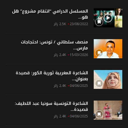
المسلسل الدرامي “انتقام مشروع” هل
هو...
23/08/2022
2.5K زائر
منصف سلطاني / تونس: احتجاجات
مارس...
15/03/2026
2.4K زائر
الشاعرة المغربية ثورية الكور: قصيدة
بعنوان...
04/06/2025
2.4K زائر
الشاعرة التونسية سونيا عبد اللطيف:
قصيدة...
04/06/2025
2.4K زائر