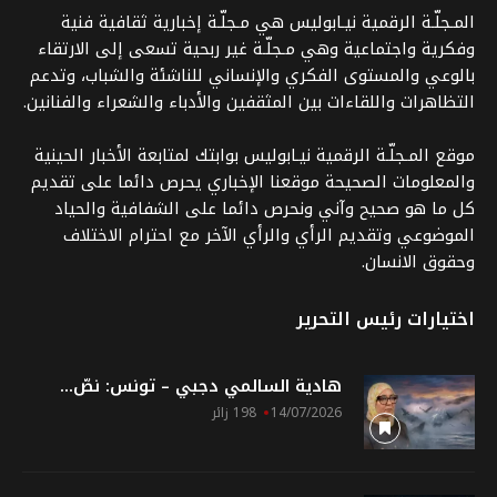
المـجلّـة الرقمية نيـابوليس هي مـجلّـة إخبارية ثقافية فنية
وفكرية واجتماعية وهي مـجلّـة غير ربحية تسعى إلى الارتقاء
بالوعي والمستوى الفكري والإنساني للناشئة والشباب، وتدعم
التظاهرات واللقاءات بين المثقفين والأدباء والشعراء والفنانين.
موقع المـجلّـة الرقمية نيـابوليس بوابتك لمتابعة الأخبار الحينية
والمعلومات الصحيحة موقعنا الإخباري يحرص دائما على تقديم
كل ما هو صحيح وآني ونحرص دائما على الشفافية والحياد
الموضوعي وتقديم الرأي والرأي الآخر مع احترام الاختلاف
وحقوق الانسان.
اختيارات رئيس التحرير
هادية السالمي دجبي – تونس: نصّ...
14/07/2026
198 زائر