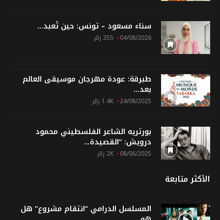
سناء مسعود – تونس: حين تُعبد...
04/08/2026
355 زائر
طبرقة: عودة مهرجان موسيقى العالم
بعد...
24/08/2025
1.4K زائر
بورتريه الشاعر الفلسطيني محمود
درويش: “القصيدة...
08/06/2025
2K زائر
الأكثر متابعة
المسلسل الدرامي “انتقام مشروع” هل
هو...