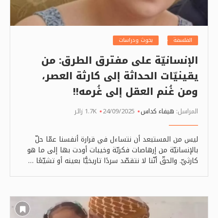
الفلسفة
بحوث ودراسات
الإنسانيّة على مفترق الطرق: من
يقينيّات الحداثة إلى كارثة العصر،
ومن غُنم العقل إلى غُرمه!!
المراسل:
هيفاء كداس
24/09/2025
1.7K زائر
ليس من المستبعد أن نتساءل في قرارة أنفسنا عمّا حلّ
بالإنسانيّة من إرهاصات فكريّة وخيبات أودت بها إلى ما هو
كارثيّ. والحقّ أنّنا لا نتقصّد سردًا تاريخيًّا بعينه أو تشيّعًا …