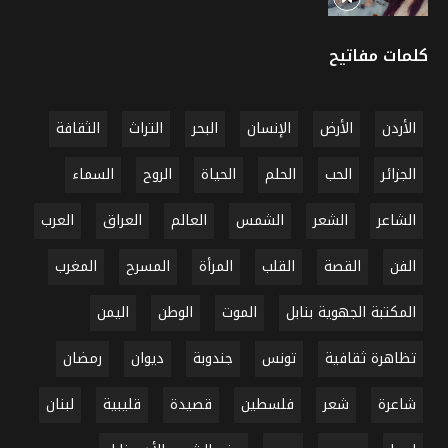
كلمات مفاتيح
الأردن
الأرض
الإنسان
البحر
التراث
الثقافة
الجزائر
الحب
الحلم
الحياة
الروح
السماء
الشاعر
الشعر
الشمس
العالم
العراق
العرب
الفن
القصة
القلب
المرأة
المسرح
المغرب
المكتبة الجهوية بنابل
الموت
الوطن
اليمن
تظاهرة ثقافية
تونس
جندوبة
ديوان
رمضان
شاعرة
شعر
فلسطين
قصيدة
قليبية
لبنان