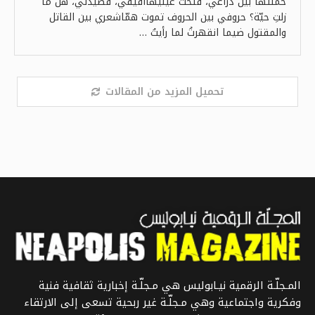
حملتُها بين ذراعي، فتحتُ عينيهاأفيقي، قصيدتي، هل ما
زلتِ حيّة؟ حروفي بين الحروف تموت همّاشعري بين القاتل
والمقتول ضيما انقهرتُ لما رأيتُ …
تحميل المزيد من المقالات
المـجلّـة الرقمية نيـابوليس هي مـجلّـة إخبارية ثقافية فنية
وفكرية واجتماعية وهي مـجلّـة غير ربحية تسعى إلى الارتقاء