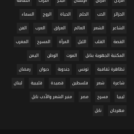
الأردن
الأرض
الإنسان
البحر
التراث
الثقافة
الجزائر
الحب
الحلم
الحياة
الروح
السماء
الشاعر
الشعر
العالم
العراق
العرب
الفن
القصة
القلب
الليل
المرأة
المسرح
المغرب
المكتبة الجهوية بنابل
الموت
الوطن
اليمن
تظاهرة ثقافية
تونس
جندوبة
ديوان
رمضان
شاعرة
شعر
فلسطين
قصيدة
قليبية
لبنان
ليبيا
مسرح
مصر
منبر الشعر والأدب نابل
مهرجان
نابل