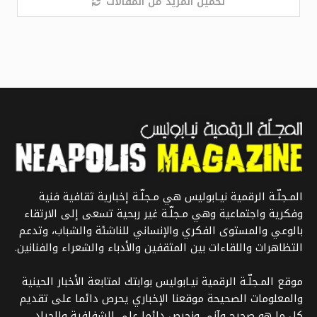
تحميل المزيد من المقالات
المـجلّـة الرقمية نيـابوليس هي مـجلّـة إخبارية ثقافية فنية
وفكرية واجتماعية وهي مـجلّـة غير ربحية تسعى إلى الارتقاء
بالوعي والمستوى الفكري والإنساني للناشئة والشباب، وتدعم
التظاهرات واللقاءات بين المثقفين والأدباء والشعراء والفنانين.
موقع المـجلّـة الرقمية نيـابوليس بوابتك لمتابعة الأخبار الحينية
والمعلومات الصحيحة موقعنا الإخباري يحرص دائما على تقديم
كل ما هو صحيح وآني ونحرص دائما على الشفافية والحياد