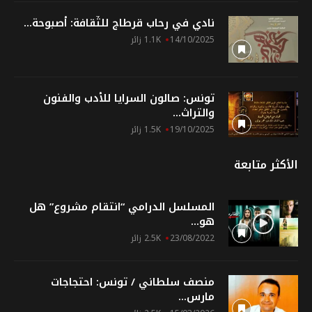
نادي في رحاب قرطاج للثّقافة: أصبوحة...
14/10/2025
1.1K زائر
تونس: صالون السرايا للأدب والفنون
والتراث...
19/10/2025
1.5K زائر
الأكثر متابعة
المسلسل الدرامي “انتقام مشروع” هل
هو...
23/08/2022
2.5K زائر
منصف سلطاني / تونس: احتجاجات
مارس...