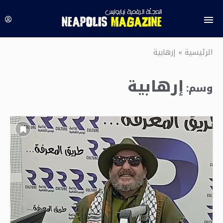
الرئيسية
»
إرهابية
إرهابية
وسم: