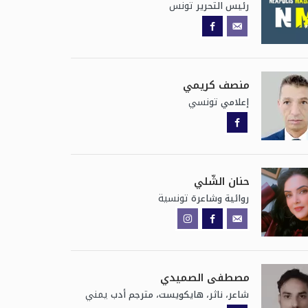
تونس
رئيس التحرير
منصف كريمي
تونسي
إعلامي
حنان الشّلي
تونسية
روائية وشاعرة
مصطفى الصميدي
يمني
شاعر، ناثر، هايكويست، مترجم أدب