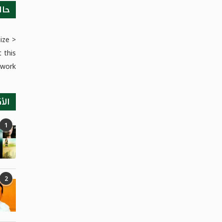
حال
ize >
 this
work.
الأ
1
2