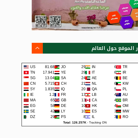
ر الموقع حول العالم
US
81.68K
JO
293
IN
69
TR
TN
17.941K
YE
290
IT
62
IR
SG
13.04K
SA
242
AE
62
BE
CN
5.715K
CH
219
NL
60
KW
SY
1.835K
IQ
200
QA
57
PL
IE
1.2K
FR
138
LB
48
AU
MA
659
GB
133
CA
45
BR
EG
581
DE
108
HK
42
OM
SE
422
LY
105
ES
38
MW
DZ
298
PS
80
IL
36
RO
Total: 126.257K
-
Tracking ON