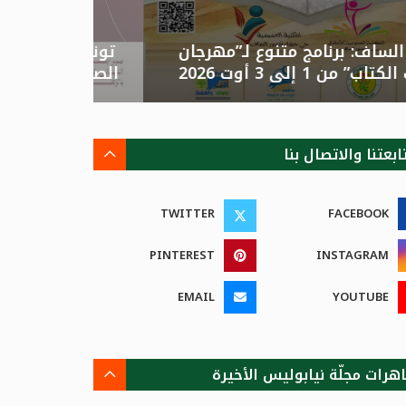
قصور الساف: برنامج متنوع لـ”مهرجان
تونس: الد
مصيف الكتاب” من 1 إلى 3 أوت 2026
الصيفية بالزهور”م
ابعتنا والاتصال بنا
TWITTER
FACEBOOK
PINTEREST
INSTAGRAM
EMAIL
YOUTUBE
هرات مجلّة نيابوليس الأخيرة