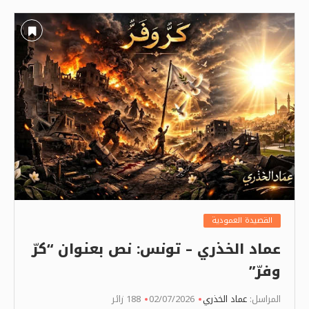
القصيدة العمودية
عماد الخذري – تونس: نص بعنوان “كرّ
وفرّ”
المراسل:
عماد الخذري
02/07/2026
188 زائر