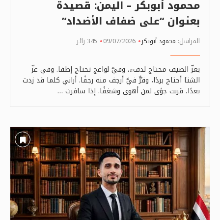
محمود أبوبكر – اليمن: قصيدة
بعنوان “على ضفاف الأضداد”
المراسل:
محمود أبوبكر
09/07/2026
345 زائر
بعزّ الصيف محتاج لدفء، وفيَّ لواعج تحتاج إطفا. وفي عزّ
الشتا أحتاج بردًا، وقرٌّ فيَّ أرجف منه رجفًا. أراني كلما قد زدت
بعدًا، قربت جوًى لمن أهوى وشغفًا. إذا سافرت …