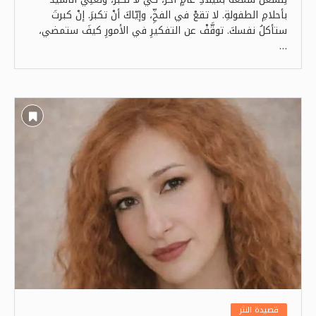
بأحلامِ الطفولةِ. لا تقعْ في الفخِّ، وإيّاكَ أنْ تكبرَ. إنْ كبرتَ
ستأكلُ نفسكَ. توقَّفْ عن التفكيرِ في الأمورِ كيفَ ستمضي،
…
قصيدة النثر