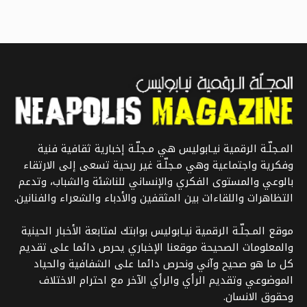
المـجلّـة الرقمية نيـابوليس هي مـجلّـة إخبارية ثقافية فنية
وفكرية واجتماعية وهي مـجلّـة غير ربحية تسعى إلى الارتقاء
بالوعي والمستوى الفكري والإنساني للناشئة والشباب، وتدعم
التظاهرات واللقاءات بين المثقفين والأدباء والشعراء والفنانين.
موقع المـجلّـة الرقمية نيـابوليس بوابتك لمتابعة الأخبار الحينية
والمعلومات الصحيحة موقعنا الإخباري يحرص دائما على تقديم
كل ما هو صحيح وآني ونحرص دائما على الشفافية والحياد
الموضوعي وتقديم الرأي والرأي الآخر مع احترام الاختلاف
وحقوق الانسان.