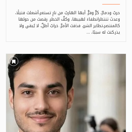
حربٌ ودمارٌ، كرٌّ وفرٌّ. أيها الهاربُ من نارٍ تستعر،أشعلتَ فتيلًا،
وعدتَ تنتظرانطفاءَ لهيبها، وكفَّ الخطر. رقصتَ من حولها
كالمنتصر،تطاير الشرر، فذقتَ الأمرَّ. خرابٌ أطلَّ، لا يُبقي ولا
يذر.كنتَ له سببًا، …