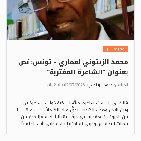
قصيدة النثر
محمد الزيتوني لعماري – تونس: نص
بعنوان “الشاعرة المغتربة”
المراسل:
محمد الزيتوني
02/07/2026
210 زائر
قالتْ لي..أنا لستُ شاعرةً.أجبتُها… كيف؟وأنتِ.. شاعرةٌ بي!
وبينَ الأذنِ وصوتِ الصّمتِ…تدقُّ منكِ الكلماتُ..يا شاعرة… أنا
بينَ الحروفِ مُلهَمٌوأنتِ بيَ حرفٌ. يقينًا أراكِ شعرًايحومُ بينَ
نبضاتِ النواقيسِ،ودربي يُسامرُنيإليكِ عنواني. أنتِ الكلماتُ …