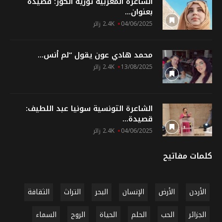
الشاعرة المغربية ثورية الكور: قصيدة
بعنوان...
04/06/2025
2.4K زائر
محمد هادي عون يقول “لم أنس...
13/08/2025
2.4K زائر
الشاعرة التونسية سونيا عبد اللطيف:
قصيدة...
04/06/2025
2.4K زائر
كلمات مفاتيح
الأردن
الأرض
الإنسان
البحر
التراث
الثقافة
الجزائر
الحب
الحلم
الحياة
الروح
السماء