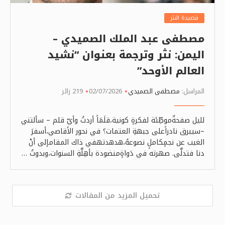
قصيدة النثر
مصطفى عبد الملك الصميدي –
اليمن: نثر وترجمة بعنوان “نشيد
العالم الأوحد”
المراسل:
مصطفى الصميدي
02/07/2026
219 زائر
لليل صفحةٌموطِّئة لفكرةٍ كونية،قلَمَاً أردتُ وأيّ قلم – سألتني
–سيبرق نادراًعلى جبهةِ العتمات؟ في نحور الأقاصي،أسفرَ
الغيب عن نجمٍكاملٍ نصوعهُ،هدهدتهفي ذاك المقامإلى أنْ
دنا فتدلَّى. صهرته في دَواةٍمنضودة بأهِلَّةِ السنوات،وبدوتُ …
تحميل المزيد من المقالات