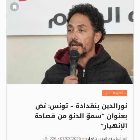
قصيدة النثر
نورالدين بنقدادة – تونس: نصّ
بعنوان “سموّ الدنوّ من فصاحة
الإنهيار”
المراسل:
نورالدين بنقدادة
07/07/2026
226 زائر