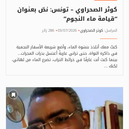
كوثر الصحراوي – تونس: نصّ بعنوان
“قيامة ماء النجوم”
المراسل:
كوثر الصحراوي
03/07/2026
286 زائر
كنتُ معك أتلذذ بنشوة الماء، وأضع شريعة الأسفار النجمية
في ذاكرة النواة، حتى تراني عاريةً أغتسل بذرات المجرات…
بينما كنتَ أنت غارقًا في خرائط التراب، تضرع الماء من لهاثي،
لكنك …