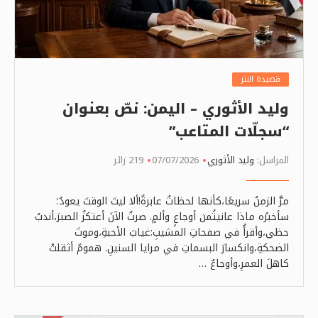
قصيدة النثر
وليد الأثوري – اليمن: ​نصّ بعنوان
“سجلّات المتاعب”
المراسل:
وليد الأثوري
07/07/2026
219 زائر
مرَّ الزمنُ سريعًا،كأنها لحظاتٌ عابرةٌ!ألا ليتَ الوقتَ يعودُ؛
سأخبرُه ماذا عانيتُمن أوجاعٍ وألمٍ. صرتُ الآنَ أعتكزُ الصبرَ،أندبُ
حظي،وأقرأُ في صفحاتِ المشيبِ:غيابَ الأحبةِ،وموتَ
الضحكةِ،وانكسارَ البسماتِ في مرايا السنينِ. همومٌ أثقلتْ
كاهلَ العمرِ،وأوجاعٌ …