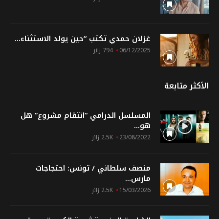
غزلان حمدي تكتب “حين يولد الاستثناء...
06/12/2025
794 زائر
الأكثر متابعة
المسلسل الدرامي “انتقام مشروع” هل
هو...
23/08/2022
2.5K زائر
منصف سلطاني / تونس: احتجاجات
مارس...
15/03/2026
2.5K زائر