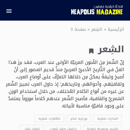
الرئيسية
»
الشِعر
»
صفحة 3
الشِعر
إنّ الشّعرَ مِنَ الفُنون العربيّة الأولى عند العرب، فقد برزَ هذا
الفنُ في التّاريخ الأدبيّ العربيّ منذُ قديمِ العصور إلى أنْ
أصبحَ وثيقةً يمكنُ مِن خلالها التعرّفُ على أوضاعِ العرب،
وثقافتِهم، وأحوالهم، وتاريخهم؛ إذ حاول العرب تمييز الشّعر
عن غيره من أنواع الكلام المُختلف، من خلال استخدامِ الوزن
الشعريّ والقافية، فأصبح الشّعر عندهم كلاماً موزوناً يعتمدُ
على وجود قافيّةٍ مناسبة لأبياته.
اصدارات شعرية
بورتريه شاعر
تظاهرات شعرية
تقديم مجموعة شعرية
دراسات ونقد شعري
شعراء شبان