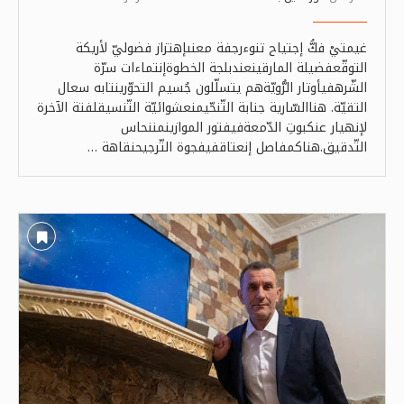
غيمتيْ فكُّ إجتياح تنوءرجفة معنىإهتزاز فضوليّ لأريكة
التوقّعفضيلة المارقينعندبلجة الخطوةإنتماءات سرّة
الشّرهفيأوتار الرُّويّةهم يتسلّلون جُسيم التحوّرينتابه سعال
التقيّة. هناالسّارية جنابة التّنحّيمنعشوائيّة التّنسيقلفتة الآخرة
لإنهيار عنكبوتِ الدّمعةفيفتور الموازينمننحاس
التّدقيق.هناكمفاصل إنعتاقفيفجوة التّرجيحنقاهة …