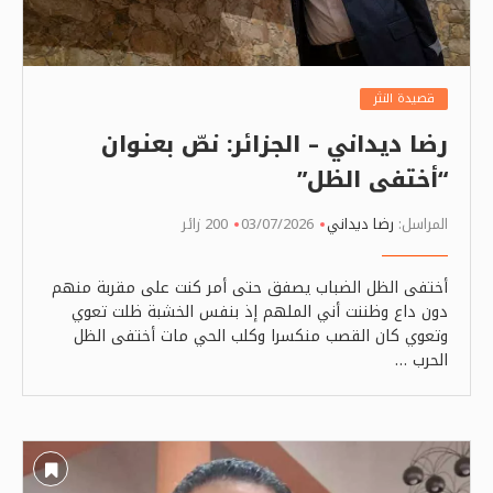
قصيدة النثر
رضا ديداني – الجزائر: نصّ بعنوان
“أختفى الظل”
المراسل:
رضا ديداني
03/07/2026
200 زائر
أختفى الظل الضباب يصفق حتى أمر كنت على مقربة منهم
دون داع وظننت أني الملهم إذ بنفس الخشبة ظلت تعوي
وتعوي كان القصب منكسرا وكلب الحي مات أختفى الظل
الحرب …