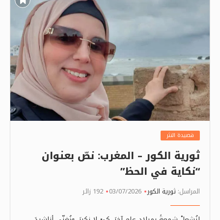
قصيدة النثر
ثورية الكور – المغرب: نصّ بعنوان
“نكاية في الحظ”
المراسل:
ثورية الكور
03/07/2026
192 زائر
لِنُشعلْ شمعةً بميلادِ عامٍ آخرَ، كيْ لا نكبرَ، ونُغنِّي أناشيدَ