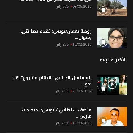
03/06/2026
276 زائر
روضة نعمان/تونس: تقدم نصا نثريا
بعنوان...
12/02/2026
856 زائر
الأكثر متابعة
المسلسل الدرامي “انتقام مشروع” هل
هو...
23/08/2022
2.5K زائر
منصف سلطاني / تونس: احتجاجات
مارس...
15/03/2026
2.5K زائر