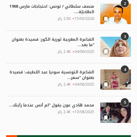
2
منصف سلطاني / تونس: احتجاجات مارس 1968
الطلابيّة،...
15/03/2026
2.5K زائر
3
الشاعرة المغربية ثورية الكور: قصيدة بعنوان
“ما بعد...
04/06/2025
2.4K زائر
4
الشاعرة التونسية سونيا عبد اللطيف: قصيدة
بعنوان “سفر...
04/06/2025
2.4K زائر
5
محمد هادي عون يقول “لم أنس عندما رأيتك...
13/08/2025
2.4K زائر