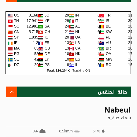
US
81.68K
JO
293
IN
68
TR
31
TN
17.941K
YE
290
IT
62
IR
30
SG
12.991K
SA
242
AE
62
BE
28
CN
5.715K
CH
219
NL
60
KW
24
SY
1.835K
IQ
200
QA
57
PL
22
IE
1.2K
FR
138
LB
48
AU
21
MA
659
GB
133
CA
45
BR
20
EG
581
DE
108
HK
42
OM
17
SE
422
LY
105
ES
38
MW
16
DZ
295
PS
80
IL
36
RO
15
Total: 126.204K
-
Tracking ON
حالة الطقس
Nabeul
سماء صافية
0%
6.9km/h
51%