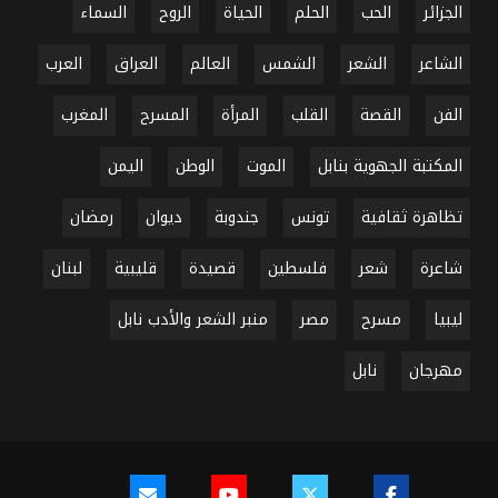
الجزائر
الحب
الحلم
الحياة
الروح
السماء
الشاعر
الشعر
الشمس
العالم
العراق
العرب
الفن
القصة
القلب
المرأة
المسرح
المغرب
المكتبة الجهوية بنابل
الموت
الوطن
اليمن
تظاهرة ثقافية
تونس
جندوبة
ديوان
رمضان
شاعرة
شعر
فلسطين
قصيدة
قليبية
لبنان
ليبيا
مسرح
مصر
منبر الشعر والأدب نابل
مهرجان
نابل