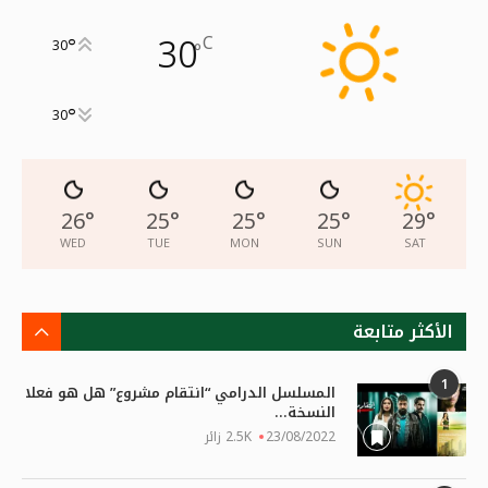
30
C
°
30
°
°
30
26
°
25
°
25
°
25
°
29
°
WED
TUE
MON
SUN
SAT
الأكثر متابعة
1
المسلسل الدرامي “انتقام مشروع” هل هو فعلا
النسخة...
23/08/2022
2.5K زائر