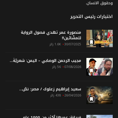
وحقوق الانسان.
اختيارات رئيس التحرير
منصورة عمر تهدي فصول الرواية
للمشّائين!!
30/07/2025
1.6K زائر
مجيب الرحمن الوصابي – اليمن: شعريّةُ...
07/08/2026
56 زائر
سعيد إبراهيم زعلوك / مصر: نصّ...
26/04/2026
438 زائر
فريانة: عمرها أكثر من 1000 عام.....