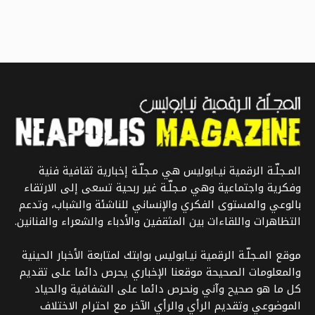
المـجلّـة الرقمية نيـابوليس هي مـجلّـة إخبارية ثقافية فنية
وفكرية واجتماعية وهي مـجلّـة غير ربحية تسعى إلى الارتقاء
بالوعي والمستوى الفكري والإنساني للناشئة والشباب، وتدعم
التظاهرات واللقاءات بين المثقفين والأدباء والشعراء والفنانين.
موقع المـجلّـة الرقمية نيـابوليس بوابتك لمتابعة الأخبار الحينية
والمعلومات الصحيحة موقعنا الإخباري يحرص دائما على تقديم
كل ما هو صحيح وآني ونحرص دائما على الشفافية والحياد
الموضوعي وتقديم الرأي والرأي الآخر مع احترام الاختلاف