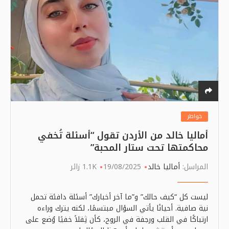
خواطر
أماليا خالد من الأردن تقول “أسئلة تُخفي
محاكمتها تحت ستار المحبة”
المراسل:
أماليا خالد
19/08/2025
1.1K زائر
ليست كل “كيف حالك” و”ما آخر أخبارك” أسئلة دافئة تحمل
نية صافية. أحيانًا يأتي السؤال مبتسمًا، لكنه يترك وراءه
ارتباكًا في القلب ورجفة في الروح، كأن ثِقلاً خفيًا وُضع على