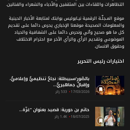
التظاهرات واللقاءات بين المثقفين والأدباء والشعراء والفنانين.
موقع المـجلّـة الرقمية نيـابوليس بوابتك لمتابعة الأخبار الحينية
والمعلومات الصحيحة موقعنا الإخباري يحرص دائما على تقديم
كل ما هو صحيح وآني ونحرص دائما على الشفافية والحياد
الموضوعي وتقديم الرأي والرأي الآخر مع احترام الاختلاف
وحقوق الانسان.
اختيارات رئيس التحرير
بالصّور/سبيطلة: نجاحٌ تنظيميٌّ وإعلاميٌّ،
وإقبالٌ جماهيريٌّ...
17/03/2026
533 زائر
حاتم بن حورية: قصيد بعنوان “غزّة...
18/07/2025
1.4K زائر