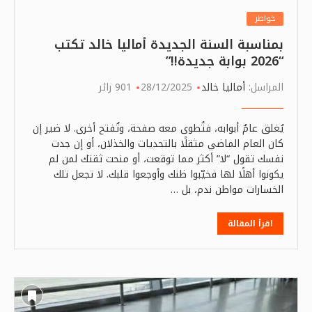
خواطر
بمناسبة السنة الجديدة أماليا خالد تكتب
“2026 بوابة جديدة!!”
المراسل:
أماليا خالد
28/12/2025
901 زائر
يُغلق عامٌ أبوابه، فتُطوى معه صفحة، وتُفتح أخرى. لا ضير إن
كان العام الماضي مثقلًا بالتحديات والخذلان، أو إن جدت
نفسك تقول “لا” أكثر مما توقعت، أو منحت ثقتك لمن لم
يكونوا أهلًا لها فخيّبوا ظنك وأوجعوا قلبك. لا تجعل تلك
الخسارات مواطن ندم، بل …
اقرأ المقالة