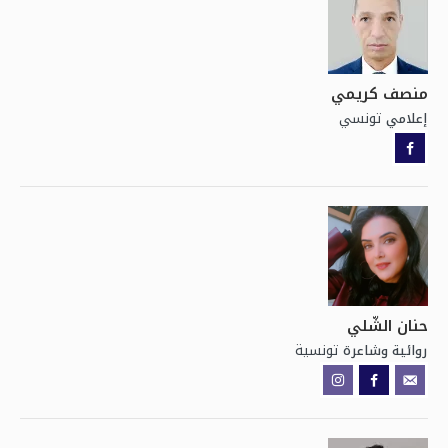
منصف كريمي
تونسي
إعلامي
حنان الشّلي
تونسية
روائية وشاعرة