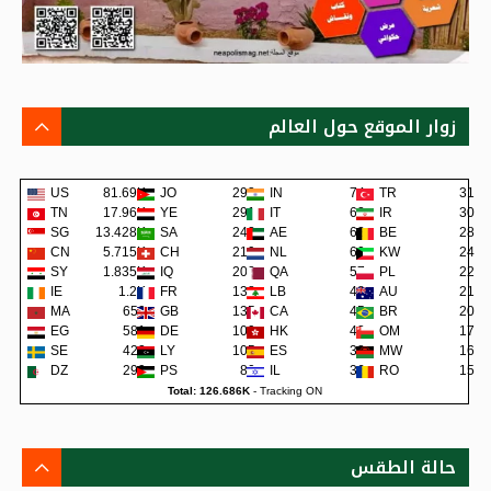
زوار الموقع حول العالم
US
81.69K
JO
293
IN
74
TR
31
TN
17.96K
YE
291
IT
62
IR
30
SG
13.428K
SA
242
AE
62
BE
28
CN
5.715K
CH
219
NL
60
KW
24
SY
1.835K
IQ
202
QA
57
PL
22
IE
1.2K
FR
138
LB
48
AU
21
MA
659
GB
135
CA
45
BR
20
EG
581
DE
109
HK
42
OM
17
SE
422
LY
105
ES
38
MW
16
DZ
299
PS
80
IL
36
RO
15
Total: 126.686K
-
Tracking ON
حالة الطقس