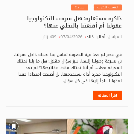
التنمية البشرية
مقالات
ذاكرة مستعارة: هل سرقت التكنولوجيا
عقولنا أم أقنعتنا بالتخلي عنها؟
المراسل:
أماليا خالد
07/04/2026
409 زائر
في عصر لم تعد فيه المعرفة تقاس بما نحمله داخل عقولنا،
بل بسرعة وصولنا إليها، يبرز سؤال مقلق: هل ما زلنا نمتلك
المعرفة فعلا… أم أننا نمتلك فقط مفاتيحها؟ لم تعد
التكنولوجيا مجرد أداة نستخدمها، بل أصبحت امتدادا خفيا
لعقولنا. نلجأ إليها في كل سؤال، …
اقرأ المقالة