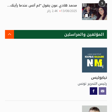
5
محمد هادي عون يقول “لم أنس عندما رأيتك...
13/08/2025
2.4K زائر
المؤلفين والمراسلين
نيابوليس
تونس
رئيس التحرير