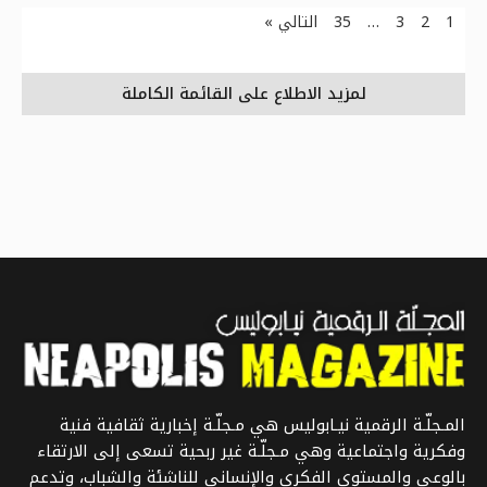
1
2
3
…
35
التالي »
لمزيد الاطلاع على القائمة الكاملة
المـجلّـة الرقمية نيـابوليس هي مـجلّـة إخبارية ثقافية فنية
وفكرية واجتماعية وهي مـجلّـة غير ربحية تسعى إلى الارتقاء
بالوعي والمستوى الفكري والإنساني للناشئة والشباب، وتدعم