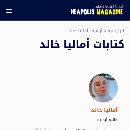
الرئيسية
»
أرشيف أماليا خالد
كتابات
أماليا خالد
أماليا خالد
أردنية
كاتبة