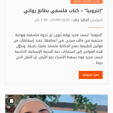
تقديم إصدارات روائية
“إنتروبيا” – كتاب فلسفي بطابع روائي
المراسل:
أماليا خالد
21/09/2025
1.9K زائر
“إنتروبيا” ليست مجرد رواية تُروى، بل تجربة فلسفية وروحية
متخفية في قالب سردي. في أعماقها، تمتد إسقاطات من
قوانين الطبيعة تمنح الحكاية ملمسًا علميًا دقيقًا، وتحوّل
هذه القوانين إلى استعارات حية للتجربة الإنسانية. الجاذبية
ليست مجرد قوة تسقط الأشياء نحو الأرض، بل الثقل الذي
يربط …
اقرأ المقالة