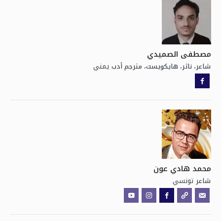
مصطفى الصميدي
يمني
شاعر، ناثر، هايكويست، مترجم أدب
محمد هادي عون
تونسي
شاعر