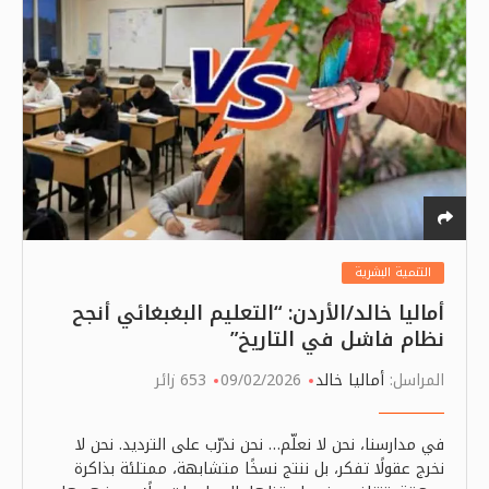
التنمية البشرية
أماليا خالد/الأردن: “التعليم البغبغائي أنجح
نظام فاشل في التاريخ”
المراسل:
أماليا خالد
09/02/2026
653 زائر
في مدارسنا، نحن لا نعلّم… نحن ندرّب على الترديد. نحن لا
نخرج عقولًا تفكر، بل ننتج نسخًا متشابهة، ممتلئة بذاكرة