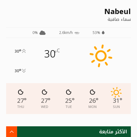
Nabeul
سماء صافية
0%
2.6km/h
53%
30
C
°
30
°
°
30
27
°
27
°
25
°
26
°
31
°
THU
WED
TUE
MON
SUN
الأكثر متابعة