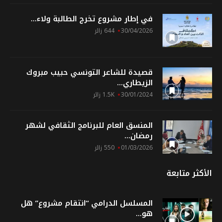
في إطار مشروع تخرج الطالبة ولاء...
30/04/2026
644 زائر
قصيدة للشاعر التونسي حبيب مبروك
الزيطاري...
30/01/2024
1.5K زائر
المنسق العام للبرنامج الثقافي لشهر
رمضان...
01/03/2026
550 زائر
الأكثر متابعة
المسلسل الدرامي “انتقام مشروع” هل
هو...