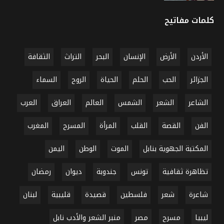
كلمات مفاتيح
الأردن
الأرض
الإنسان
البحر
التراث
الثقافة
الجزائر
الحب
الحلم
الحياة
الروح
السماء
الشاعر
الشعر
الشمس
العالم
العراق
العرب
الفن
القصة
القلب
المرأة
المسرح
المغرب
المكتبة الجهوية بنابل
الموت
الوطن
اليمن
تظاهرة ثقافية
تونس
جندوبة
ديوان
رمضان
شاعرة
شعر
فلسطين
قصيدة
قليبية
لبنان
ليبيا
مسرح
مصر
منبر الشعر والأدب نابل