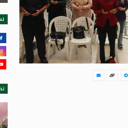
لمت
تظ