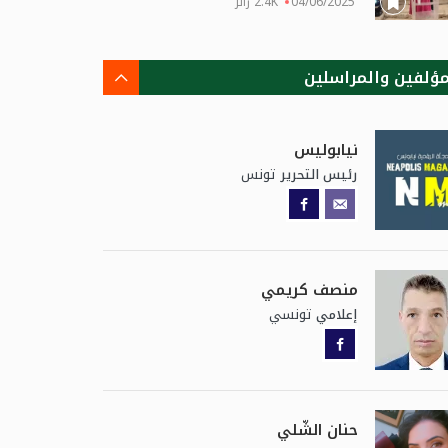
04/06/2025
2.4K زائر
مؤلفين والمراسلين
نيابوليس
تونس
رئيس التحرير
منصف كريمي
تونسي
إعلامي
حنان الشّلي