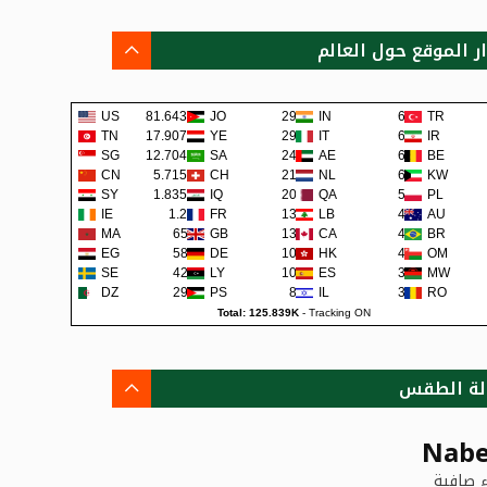
ار الموقع حول العالم
US
81.643K
JO
292
IN
66
TR
TN
17.907K
YE
290
IT
62
IR
SG
12.704K
SA
242
AE
62
BE
CN
5.715K
CH
219
NL
60
KW
SY
1.835K
IQ
200
QA
57
PL
IE
1.2K
FR
138
LB
48
AU
MA
659
GB
131
CA
45
BR
EG
581
DE
108
HK
42
OM
SE
422
LY
105
ES
38
MW
DZ
295
PS
80
IL
36
RO
Total: 125.839K
-
Tracking ON
لة الطقس
Nabe
 صافية