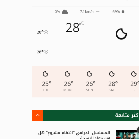
0%
7.1km/h
69%
28
C
°
°
28
°
28
25
°
26
°
26
°
28
°
29
TUE
MON
SUN
SAT
FRI
كثر متابعة
المسلسل الدرامي “انتقام مشروع” هل
هو فعلا النسخة...