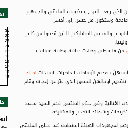
ن الذي وبعد الترحيب بضيوف الملتقى والجمهور
زو
 قادمة وستكون من حسن إلى أحسن.
31
لشواعر والفنانين المشاركين الذين قدموا من كامل
30
يبيا.
28
24
ي
من فلسطين وصلات غنائية وطنية مساندة
22
21
19
17
ستهلّ بتقديم الرّسامات الحاضرات السيدات
لمياء
16
15
قديم لوحاتهنّ للحضور الذي عبّر عن إعجابه وقام
حا
لات الغنائية وفي ختام الملتقى قدم السيد محمد
تكريمات وشهائد التقدير والمشاركة.
ul
ديرهم لمجهودات الهيئة المنظمة كما غطى الملتقى
سماء