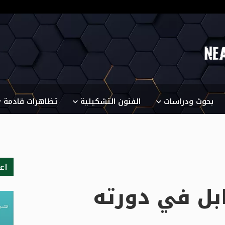
بحوث ودراسات
الفنون التشكيلية
تظاهرات قادمة
اع
بل في دورته