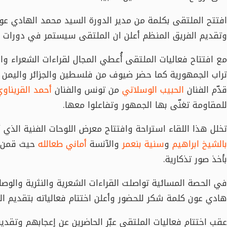
افتتح الملتقى بكلمة من مدير الدورة السيد محمد الهادي عو
وتقديم الفريق المنظم أعلن ان الملتقى سيستمر في دورات
مع افتتاح فعاليات الملتقى أُعطي المجال لقراءات الشعراء وا
تراب الجمهورية كما حضر ضيوف من فلسطين والجزائر واليمن ول
قدّم الفنان
الحبيب الوسلاتي
من تونس والفنان
أحمد القريناو
للمقاومة تغنّى بها الجمهور وتفاعلوا معها.
تخلل هذا اللقاء استراحة وافتتاح معرض اللوحات الفنية الذي أ
بالشيخ ابراهيم
و
سنية بنعمر
والآنسة
أماني طعالله
حيث قمن بت
بأخذ صور تذكارية.
في الحصة المسائية تواصلت القراءات الشعرية والنثرية والوص
هادي عون كلمة شكر للحضور وأعلن اختتام فعالياته بتقديم ال
عقب اختتام فعاليات الملتقى عبّر الحاضرين عن إعجابهم وتق