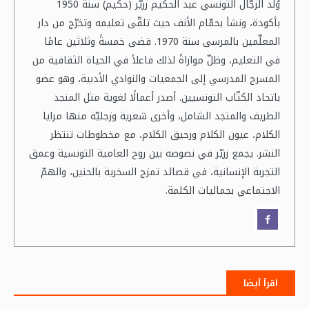
وُلد الزجّال التونسي عبد الحكيم زريّر (حكيم) سنة 1950
بأكودة، ونشأ بحمّام الأنف حيث تلقّى تعليمه وتخرّج من دار
المعلّمين بالمرسى سنة 1970. قضى خمسةً وثلاثين عامًا
في التعليم، وظلّ موازاةً لذلك فاعلاً في الحياة الثقافية من
المسرح المدرسي إلى الجمعيات والنوادي الأدبية، وهو عضو
باتحاد الكتّاب التونسيين. أصدر أعمالًا لغوية مثل المنجد
الطريف والمتجد الشامل، وأخرى شعرية وزجليّة منها مرايا
الكلام، عيون الكلام ورحيق الكلام، مع مخطوطات تنتظر
النشر. يجمع زريّر في نصوصه بين روح العامية التونسية وعمق
التجربة الإنسانية، في قصائد تمزج السخرية بالحنين، والهمّ
الاجتماعي بجماليات الكلمة.
اقرأ أيضا