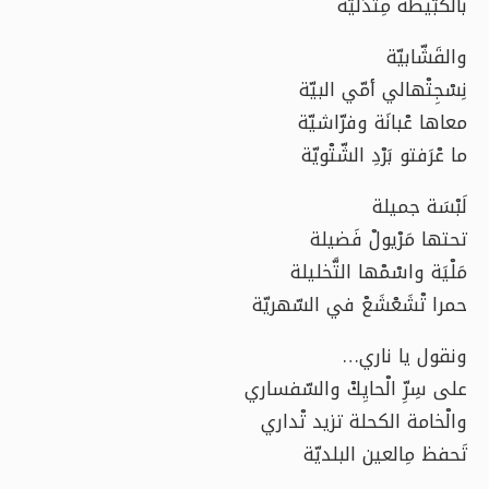
بالكُبّيطة مِتْدَلّيّة
والقَشّابيّة
نِسْجِتْهالي أمّي البيّة
معاها عْبانَة وفرّاشيّة
ما عْرَفتو بَرْدِ الشّتْويّة
لَبْسَة جميلة
تحتها مَرْيولْ فَضيلة
مَلْيَة واسْمْها التَّخليلة
حمرا تْشَعْشَعْ في السّهريّة
ونقول يا ناري…
على سِرِّ الْحايِكْ والسّفساري
والْخامة الكحلة تزيد تْداري
تَحفظ مِالعين البلديّة