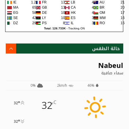
IE
1.2K
FR
138
LB
48
AU
21
MA
659
GB
135
CA
45
BR
20
EG
581
DE
109
HK
42
OM
17
SE
422
LY
105
ES
38
MW
16
DZ
299
PS
80
IL
36
RO
15
Total: 126.733K
-
Tracking ON
حالة الطقس
Nabeul
سماء صافية
0%
2km/h
46%
32
C
°
32
°
°
32