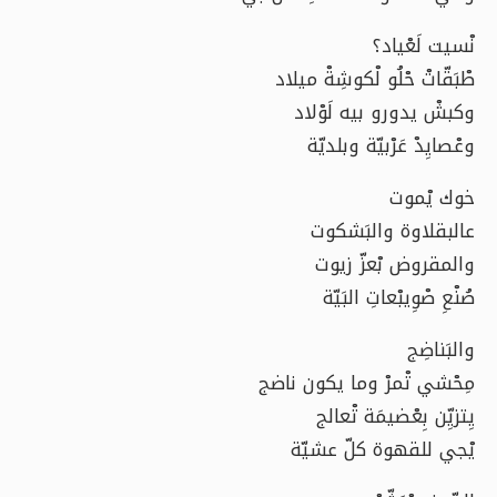
نْسيت لَعْياد؟
طْبَقّاتْ حْلُو لْكوشِةْ ميلاد
وكبشْ يدورو بيه لَوْلاد
وعْصايِدْ عَرْبيّة وبلديّة
خوك يْموت
عالبقلاوة والبَشكوت
والمقروض بْعزّ زيوت
صُنْعِ صْوِيبْعاتِ البَيّة
والبَناضِج
مِحْشي تْمرْ وما يكون ناضج
يِتزيِّن بِعْضيمَة تْعالج
يْجي للقهوة كلّ عشيّة