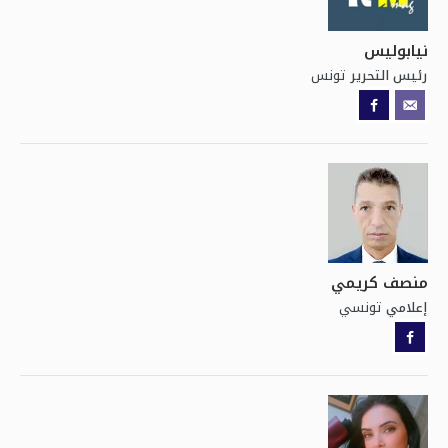
نيابوليس
تونس
رئيس التحرير
منصف كريمي
تونسي
إعلامي