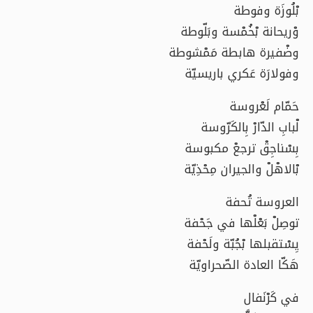
بْلُوزَة وفوطة
وْريحانة بْخُمْسة وبَلّوطة
وضْفيرة هابطة مَمْشوطة
وفولارَة عَكري باريسيّة
حَمّام لَعْروسة
لْبابِ الدّارْ بِالكَرّوسة
بِسْناجِقْ ترجعْ مكبوسة
بْالاهْلْ والجيران مِحْذِيّة
العروسة تُحفة
توصِلْ بَعْلْها في جَحْفة
يِسْتقبلها بْجُبّة ولَحْفة
هَكّا العادة الصّحراويّة
في كَرْنَفال