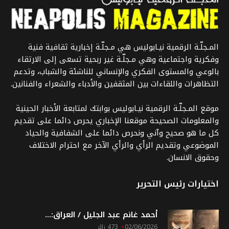
المـجلّـة الرقمية نيـابوليس هي مـجلّـة إخبارية ثقافية فنية
وفكرية واجتماعية وهي مـجلّـة غير ربحية تسعى إلى الارتقاء
بالوعي والمستوى الفكري والإنساني للناشئة والشباب، وتدعم
التظاهرات واللقاءات بين المثقفين والأدباء والشعراء والفنانين.
موقع المـجلّـة الرقمية نيـابوليس بوابتك لمتابعة الأخبار الحينية
والمعلومات الصحيحة موقعنا الإخباري يحرص دائما على تقديم
كل ما هو صحيح وآني ونحرص دائما على الشفافية والحياد
الموضوعي وتقديم الرأي والرأي الآخر مع احترام الاختلاف
وحقوق الانسان.
اختيارات رئيس التحرير
أحمد غانم عبد الجليل / العراق:...
02/06/2026
473 زائر