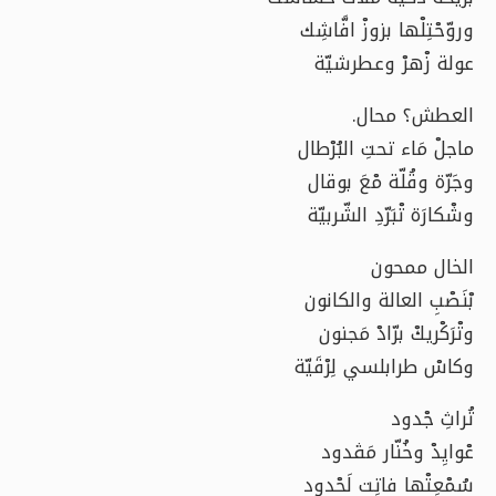
وروّحْتِلْها بزوزْ افَّاشِك
عولة زْهرْ وعطرشيّة
العطش؟ محال.
ماجلْ مَاء تحتِ البُرْطال
وجَرّة وقُلّة مْعَ بوقال
وشْكارَة تْبَرّدِ الشّربيّة
الخال ممحون
بْنَصْبِ العالة والكانون
وتْرَكْريكْ برّادْ مَجنون
وكاسْ طرابلسي لِرْقَيّة
تُراثِ جْدود
عْوايِدْ وخُنّار مَڤدود
سُمْعِتْها فاتِت لَحْدود