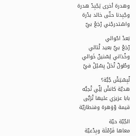
وهدرة أخرى تِجْبِدْ هدرة
وجْبِدنا حتّى خالد بدْرة
واسْتدرجْني رْجَعْ بيّ
بَعدْ احْوالي
رْجَعْ بيَّ بعيد لْتالي
وخْذاني لِسْنينْ خَوالي
وطُولْ تْحَلْ يِسْئِلْ فيّ
لْبِسْتِشْ جُبَّة؟
هديّة كانشْ لِلِّي تْحِبَّه
بابا عزيزي عليها تْرَبَّى
قيمة وْوَهرة وفنطازيّة
الجُبّة حيّة
معاها فَرْمْلَة وبِدْعيّة