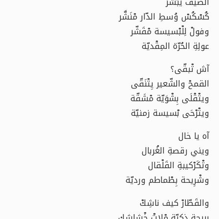
الصّيف يْبَشّرْ
كُسْكُسْ وُسطِ الدّار مْنَشَّر
وفولْ لِلْبْسيسة مْقَشّر
عولِةِ الحُرّة المِقْديّة
آش تْبقّى؟
القمحْ والشّعير يِتْنَقّى
ويتْقْلَى بِشْوَيّة مْشَقّة
ويتْرْحَى بْسيسة زمنيّة
آه يا خال
ويني رقصةِ الغُربال
وتْكَرْكيبةِ القَلْقال
وشْرِيحة بِطْماطم ورديّة
والقَطّارْ كيف ناشِكْ
بريحة ذكيّة مْلاتْ خْشاشك