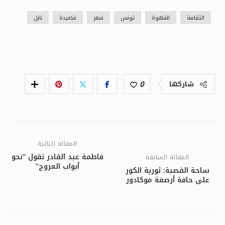
الثقافة
القهوة
تونس
شعر
قصيدة
نابل
0
شاركها
المقالة التالية
فاطمة عبد القادر تقول “نحو
المقالة السابقة
أبواب العروج”
ساحة القصبة: ثورية الكور
على حافة أرصفة موكادور