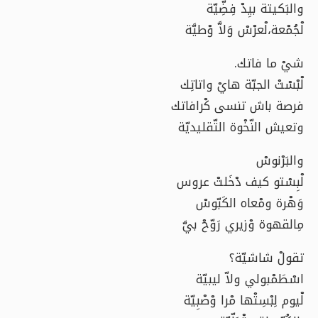
والبَكيتة بيِدْ فِضِّيّة
لْجُمْعة،لْعرْسْ وَلاَّ وْطيَّة
شيْ ما فاتك.
لْبْسْتْ الجبّة هايْ واتاتِك
فرصة باش تنسى كْرافاتك
وتعيش النّخْوة التّقليديّة
والبَرْنوسْ
لْبِسْتو كيف دْخَلتْ عروس
وَهْرة ومْعاه الكَبّوسْ
مِالقهوة وْزيري رَوّحْ بيَّ
تقولْ شاشيّة؟
اسْطَمْبولي ولاّ ليبيّة
لْيوم لِبْسِتْها مْرا وْصْبِيّة