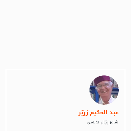
عبد الحكيم زريّر
تونسي
شاعر زجّال