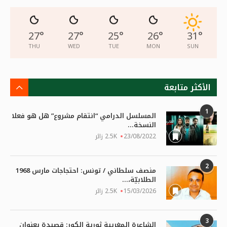
27
°
27
°
25
°
26
°
31
°
THU
WED
TUE
MON
SUN
الأكثر متابعة
1
المسلسل الدرامي “انتقام مشروع” هل هو فعلا
النسخة...
23/08/2022
2.5K زائر
2
منصف سلطاني / تونس: احتجاجات مارس 1968
الطلابيّة،...
15/03/2026
2.5K زائر
3
الشاعرة المغربية ثورية الكور: قصيدة بعنوان