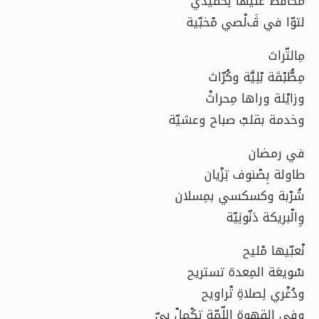
محافظ عليها لِحْفيدي
لتوّا في ﭪَلْصي مْخبّية
مِالتّراث
مِطُّبْڤة بْلِيَّة وكُرّاث
وزايْلة وراها مِحراثْ
وخدمة بقلبْ صباح وعشيّة
في رمضان
طاولة بِصْنوف تِزْيان
شُرْبة وكسكسي بمِسلان
وِالْبريكة دَنّونِيّة
نْعبّيها مْليح
سْويعَة المِعدة تستريح
ودُغْري لِصلاةِ تْراويح
وفي القهوة اللّمّة تِكْملْ بيّ