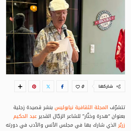
0
شاركها
تتشرّف
المجلة الثقافية نيابوليس
بنشر قصيدة زجلية
بعنوان “هدرة وخنّار” للشاعر الزجّال القدير
عبد الحكيم
زريّر
الذي شارك بها في مجلس الأنس والأدب في دورته