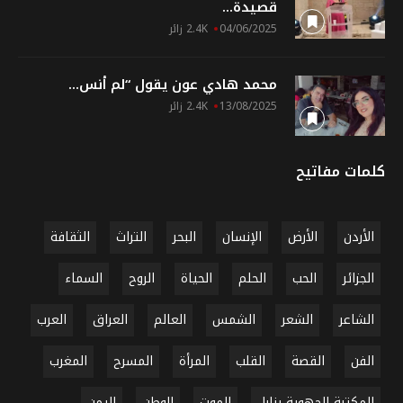
قصيدة...
04/06/2025
2.4K زائر
محمد هادي عون يقول “لم أنس...
13/08/2025
2.4K زائر
كلمات مفاتيح
الأردن
الأرض
الإنسان
البحر
التراث
الثقافة
الجزائر
الحب
الحلم
الحياة
الروح
السماء
الشاعر
الشعر
الشمس
العالم
العراق
العرب
الفن
القصة
القلب
المرأة
المسرح
المغرب
المكتبة الجهوية بنابل
الموت
الوطن
اليمن