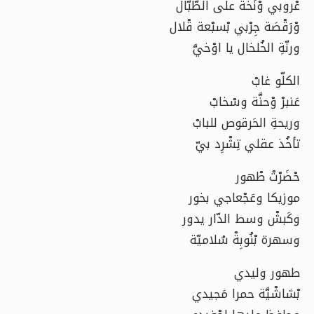
عْروبي وْنَخَّة على الطّبّال
وْرَقْصَة جِرْبي بْسبْعة قْلال
ورنّةِ الخُلخال يا اوْخيَّ
الكلّو غابْ
عَنبرْ وْحنَّة وسْخابْ
وريحةِ الحَرقوص للبابْ
تأخُذ عقلي تِشْرِد بيّ
حْضَرْتْ طْهور
موزيكا وعَجْعاجي بخور
وكَبشْ وسط الدّار يدور
وسهرة بْنُوبِةْ سُلاميّة
طهور وليدي
بْشاشْيَّة حمرا مَجيدي