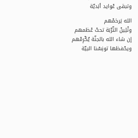
وتبقى عْوايد أبَديّة
الله يَرحَمْهم
وتْلِينْ التّرْبَة تحتْ عْظمهم
إن شاء الله بالجنّة يُكْرِمْهم
ويحْفظها تونِسْنا البيّة