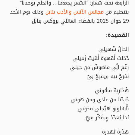
الرابعة تحت شعار: “الشعر يجمعنا… والحلم يوحدنا”
بتنظيم من
مجالس الأنس والأدب بنابل
وذلك يوم الأحد
29 جوان 2025 بالفضاء العائلي بروكس بنابل
القصيدة:
الحالْ شْهيلي
دْخلتْ لْقهوة لْقيتْ زَميلي
رغْم الِّي ماهوشْ من جيلي
نفرحْ بيه ويفرحْ بِيَّ
هْدَارِيهْ مَسُّوني
جْبدْنا من غادي ومن هوني
بأُسْلوبو هيَّجلي محوني
بْدا يْعَدِّدْ وِيفَكّر فِيَّ
هدْرة بْهدرة