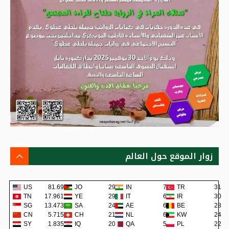
زوار الموقع حول العالم
US
81.69K
JO
293
IN
74
TR
31
TN
17.961K
YE
291
IT
62
IR
30
SG
13.473K
SA
243
AE
62
BE
28
CN
5.715K
CH
219
NL
60
KW
24
SY
1.835K
IQ
202
QA
57
PL
22