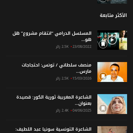
الأكثر متابعة
المسلسل الدرامي “انتقام مشروع” هل
هو...
23/08/2022
2.5K زائر
منصف سلطاني / تونس: احتجاجات
مارس...
15/03/2026
2.5K زائر
الشاعرة المغربية ثورية الكور: قصيدة
بعنوان...
04/06/2025
2.4K زائر
الشاعرة التونسية سونيا عبد اللطيف: