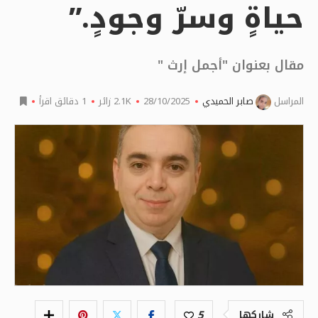
حياةٍ وسرّ وجودٍ.”
مقال بعنوان "أجمل إرث "
المراسل
صابر الحميدي
28/10/2025
2.1K
زائر
1 دقائق اقرأ
5
شاركها