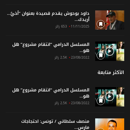
داود بوحوش يقدم قصيدة بعنوان “أُخيَّ…
أريدك...
11/11/2025
653 زائر
المسلسل الدرامي “انتقام مشروع” هل
هو...
23/08/2022
2.5K زائر
الأكثر متابعة
المسلسل الدرامي “انتقام مشروع” هل
هو...
23/08/2022
2.5K زائر
منصف سلطاني / تونس: احتجاجات
مارس...