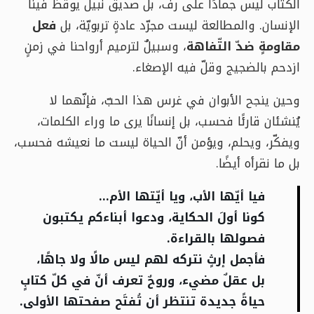
الكتاب ليس جمادًا على رفّ، بل صديقٌ نبيل يوقظ فينا
الإنسان. والمطالعة ليست مجرّد عادةٍ تربويّة، بل
فعل
مقاومةٍ ضدّ التّفاهة
، وسبيلٌ لترميم أرواحنا في زمنٍ
ازدحم بالضجيج وقلّ فيه الإصغاء.
وحين ينجح الأبوان في غرس هذا الحبّ، فإنّهما لا
يُنشئان قارئًا فحسب، بل إنسانًا يرى ما وراء الكلمات،
ويفكّر، ويحلم، ويؤمن أنّ الحياة ليست ما نعيشه فحسب،
بل ما نقرأه أيضًا.
فيا أيّها الأب، ويا أيّتها الأم…
كونا أولَ الحكاية، ودعوا أبناءكم يكتبون
فصولها بالقراءة.
فأجمل إرثٍ نتركه لهم ليس مالًا ولا جاهًا،
بل عقلٌ مضيء، وروحٌ تعرف أنّ في كلّ كتابٍ
حياةً جديدة تنتظر أن تُفتَح صفحتها الأولى.