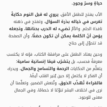
حياةٍ وسرّ وجودٍ.
الأب يفتح للطفل الأفق،
يروي له قبل النوم حكايةً
تغرس في خياله بذرة السؤال
، وتفتح في ذهنه
نافذة الحلم. والأمّ
تضيء له الدرب بحنانها، وتجعله
يؤمن أنّ الكلمة يمكن أن تكون حضنًا
، وأن الصفحة
قد تتحوّل إلى جناح.
وحين يعتاد الطفل على مرافقة الكتاب، فإنه لا يكتسب
معرفةً فحسب، بل
يتشرّب قيمًا إنسانية سامية
؛
يتعلّم من الحكايات
الرحمة والتسامح والجمال
، ويدرك
أن الفكر لا يكتمل إلا حين يُنير القلب أيضًا.
فالقراءة تُهذّب الذوق
، وتُنعش الضمير، وتعلّمنا أن
نرى في اختلاف البشر تنوّعًا لا خصامًا، وفي الجمال
معنى للوجود.