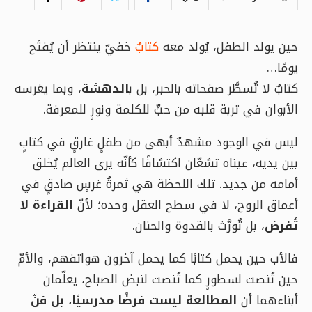
حين يولد الطفل، يُولد معه
كتابٌ
خفيّ ينتظر أن يُفتَح
يومًا…
كتابٌ لا تُسطَّر صفحاته بالحبر، بل ب
الدهشة
، وبما يغرسه
الأبوان في تربة قلبه من حبٍّ للكلمة ونورٍ للمعرفة.
ليس في الوجود مشهدٌ أبهى من طفلٍ غارقٍ في كتابٍ
بين يديه، عيناه تشعّان اكتشافًا كأنّه يرى العالم يُخلق
أمامه من جديد. تلك اللحظة هي ثمرةُ غرسٍ صادقٍ في
أعماق الروح، لا في سطح العقل وحده؛ لأنّ
القراءة لا
تُفرض
، بل تُورَّث بالقدوة والحنان.
فالأب حين يحمل كتابًا كما يحمل آخرون هواتفهم، والأمّ
حين تُنصت لسطورٍ كما تُنصت لنبض الصباح، يعلّمان
أبناءهما أن
المطالعة ليست فرضًا مدرسيًا، بل فنّ