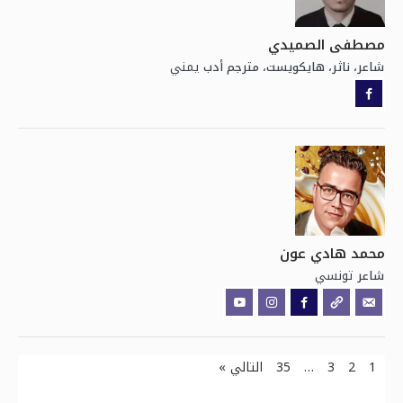
مصطفى الصميدي
يمني
شاعر، ناثر، هايكويست، مترجم أدب
محمد هادي عون
تونسي
شاعر
1
2
3
…
35
التالي »