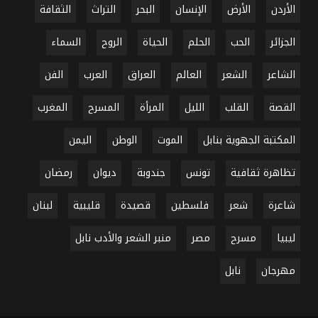
الأردن
الأرض
الإنسان
البحر
التراث
الثقافة
الجزائر
الحب
الحلم
الحياة
الروح
السماء
الشاعر
الشعر
العالم
العراق
العرب
الفن
القصة
القلب
الليل
المرأة
المسرح
المغرب
المكتبة الجهوية بنابل
الموت
الوطن
اليمن
تظاهرة ثقافية
تونس
جندوبة
ديوان
رمضان
شاعرة
شعر
فلسطين
قصيدة
قليبية
لبنان
ليبيا
مسرح
مصر
منبر الشعر والأدب نابل
مهرجان
نابل