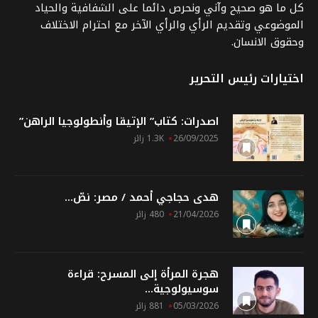
كل ما هو صحيح وآني ونحرص دائما على الشفافية والحياد
الموضوعي وتقديم الرأي والرأي الآخر مع احترام الاختلاف
وحقوق الانسان.
اختيارات رئيس التحرير
اصدرات: كتاب” الإتيقا وأنطولوجيا الراهن”
26/09/2025
1.3K زائر
هدى حجاجي أحمد / مصر: نصّ...
21/04/2026
480 زائر
هجرة المرأة إلى المسرح: قراءة
سوسيولوجية...
05/03/2026
881 زائر