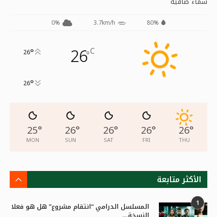
سماء صافية
0%
3.7km/h
80%
26
C
°
26
°
°
26
25
°
26
°
26
°
26
°
26
°
MON
SUN
SAT
FRI
THU
الأكثر متابعة
1
المسلسل الدرامي “انتقام مشروع” هل هو فعلا
النسخة...