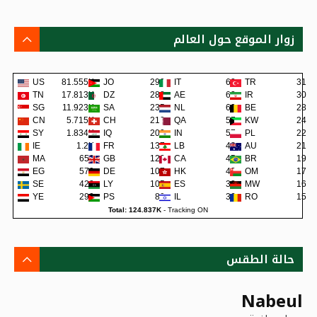
زوار الموقع حول العالم
US
81.555K
JO
290
IT
62
TR
31
TN
17.813K
DZ
288
AE
62
IR
30
SG
11.923K
SA
235
NL
60
BE
28
CN
5.715K
CH
219
QA
57
KW
24
SY
1.834K
IQ
200
IN
57
PL
22
IE
1.2K
FR
137
LB
48
AU
21
MA
658
GB
126
CA
45
BR
19
EG
579
DE
107
HK
42
OM
17
SE
422
LY
105
ES
38
MW
16
YE
290
PS
80
IL
36
RO
15
Total: 124.837K
-
Tracking ON
حالة الطقس
Nabeul