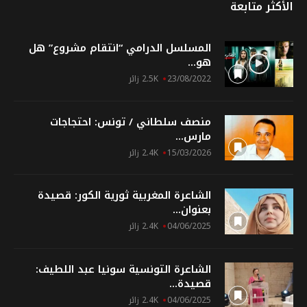
الأكثر متابعة
المسلسل الدرامي “انتقام مشروع” هل
هو...
23/08/2022
2.5K زائر
منصف سلطاني / تونس: احتجاجات
مارس...
15/03/2026
2.4K زائر
الشاعرة المغربية ثورية الكور: قصيدة
بعنوان...
04/06/2025
2.4K زائر
الشاعرة التونسية سونيا عبد اللطيف:
قصيدة...
04/06/2025
2.4K زائر