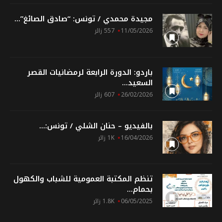
مجيدة محمدي / تونس: “صادق الصائغ”...
11/05/2026
557 زائر
باردو: الدورة الرابعة لرمضانيات القصر
السعيد...
26/02/2026
607 زائر
بالفيديو – حنان الشلي / تونس:...
16/04/2026
1K زائر
تنظم المكتبة العمومية للشباب والكهول
بحمام...
06/05/2025
1.8K زائر