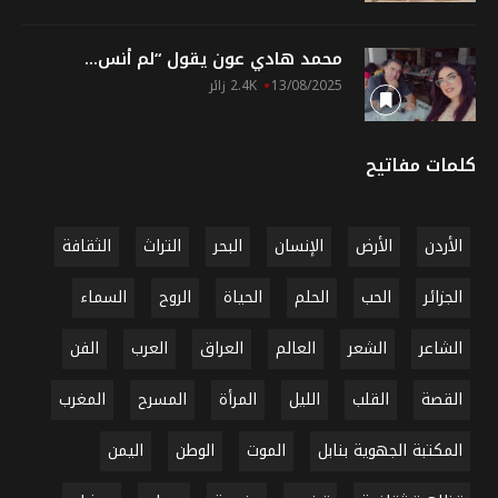
محمد هادي عون يقول “لم أنس...
13/08/2025
2.4K زائر
كلمات مفاتيح
الأردن
الأرض
الإنسان
البحر
التراث
الثقافة
الجزائر
الحب
الحلم
الحياة
الروح
السماء
الشاعر
الشعر
العالم
العراق
العرب
الفن
القصة
القلب
الليل
المرأة
المسرح
المغرب
المكتبة الجهوية بنابل
الموت
الوطن
اليمن