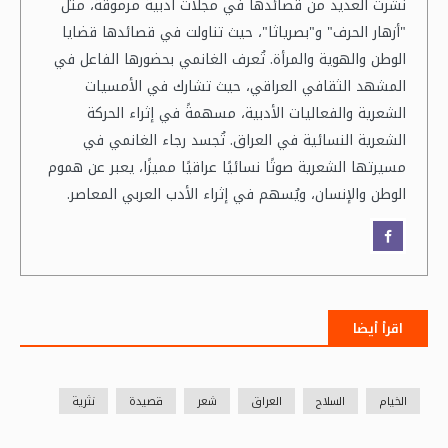
نشرت العديد من قصائدها في مجلات أدبية مرموقة، مثل
"أزهار الحرف" و"بصرياثا"، حيث تناولت في قصائدها قضايا
الوطن والهوية والمرأة. تُعرف الغانمي بحضورها الفاعل في
المشهد الثقافي العراقي، حيث تشارك في الأمسيات
الشعرية والفعاليات الأدبية، مسهمةً في إثراء الحركة
الشعرية النسائية في العراق. تُجسد رجاء الغانمي في
مسيرتها الشعرية صوتًا نسائيًا عراقيًا مميزًا، يعبر عن هموم
الوطن والإنسان، ويُسهم في إثراء الأدب العربي المعاصر.
اقرأ أيضا
الخيام
السلاح
العراق
شعر
قصيدة
نثرية