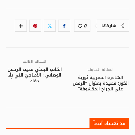
0
شاركها
المقالة التالية
الكاتب اليمني مجيب الرحمن
المقالة السابقة
الوصابي : الأضَاحِيُ التِي بِلَا
الشاعرة المغربية ثورية
دِمَاء
الكور: قصيدة بعنوان “الرقص
على الجراح المكشوفة“
قد تعجبك أيضاً