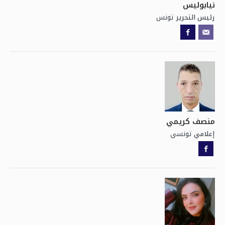
نيابوليس
تونس
رئيس التحرير
منصف كريمي
تونسي
إعلامي