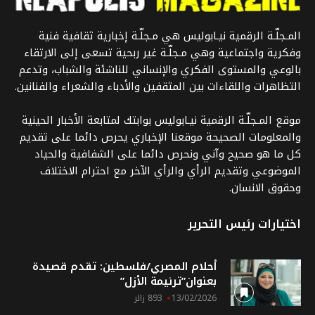
المـجلّـة الرقمية نيـابوليس هي مـجلّـة إخبارية ثقافية فنية
وفكرية واجتماعية وهي مـجلّـة غير ربحية تسعى إلى الارتقاء
بالوعي والمستوى الفكري والإنساني للناشئة والشباب، وتدعم
التظاهرات واللقاءات بين المثقفين والأدباء والشعراء والفنانين.
موقع المـجلّـة الرقمية نيـابوليس بوابتك لمتابعة الأخبار الحينية
والمعلومات الصحيحة موقعنا الإخباري يحرص دائما على تقديم
كل ما هو صحيح وآني ونحرص دائما على الشفافية والحياد
الموضوعي وتقديم الرأي والرأي الآخر مع احترام الاختلاف
وحقوق الانسان.
اختيارات رئيس التحرير
أحلام المصري/فلسطين: تقدم قصيدة
بعنوان”ترنيمة الأزل”
13/02/2026
893 زائر