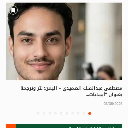
مصطفى عبدالملك الصميدي – اليمن: نثر وترجمة
بعنوان “أبجديات...
05/08/2026