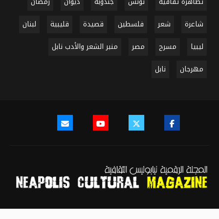
تظاهرة ثقافية
تونس
جندوبة
ديوان
رمضان
شاعرة
شعر
فلسطين
قصيدة
قليبية
لبنان
ليبيا
مسرح
مصر
منبر الشعر والأدب نابل
مهرجان
نابل
سياسة النشر
سياسة الخصوصية