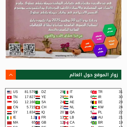
زوار الموقع حول العالم
US
81.579K
DZ
291
IT
62
TR
31
TN
17.827K
YE
290
IN
62
IR
30
SG
12.166K
SA
240
AE
62
BE
28
CN
5.715K
CH
219
NL
60
KW
24
SY
1.834K
IQ
200
QA
57
PL
22
IE
1.2K
FR
138
LB
48
AU
21
MA
659
GB
127
CA
45
BR
19