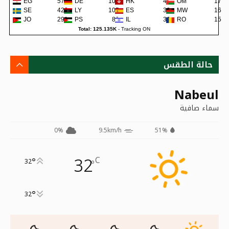
EG
579
DE
107
HK
42
OM
17
SE
422
LY
105
ES
38
MW
16
JO
291
PS
80
IL
36
RO
15
Total: 125.135K
-
Tracking ON
حالة الطقس
Nabeul
سماء صافية
0%
9.5km/h
51%
32
C
°
32
°
°
32