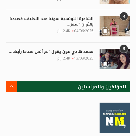
4
الشاعرة التونسية سونيا عبد اللطيف: قصيدة
بعنوان “سفر...
04/06/2025
2.4K زائر
5
محمد هادي عون يقول “لم أنس عندما رأيتك...
13/08/2025
2.4K زائر
المؤلفين والمراسلين