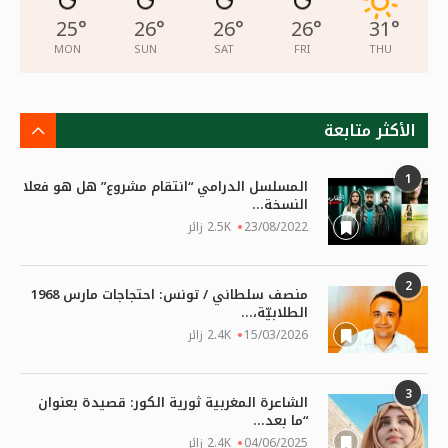
25
°
26
°
26
°
26
°
31
°
MON
SUN
SAT
FRI
THU
الأكثر متابعة
1
المسلسل الدرامي “انتقام مشروع” هل هو فعلا
النسخة...
23/08/2022
2.5K زائر
2
منصف سلطاني / تونس: احتجاجات مارس 1968
الطلابيّة،...
15/03/2026
2.4K زائر
3
الشاعرة المغربية ثورية الكور: قصيدة بعنوان
“ما بعد...
04/06/2025
2.4K زائر