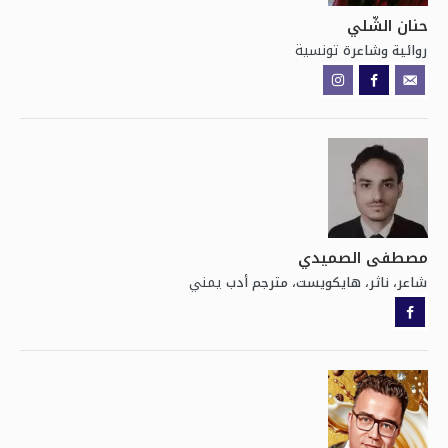
حنان الشّلي
تونسية
روائية وشاعرة
مصطفى الصميدي
يمني
شاعر، ناثر، هايكويست، مترجم أدب